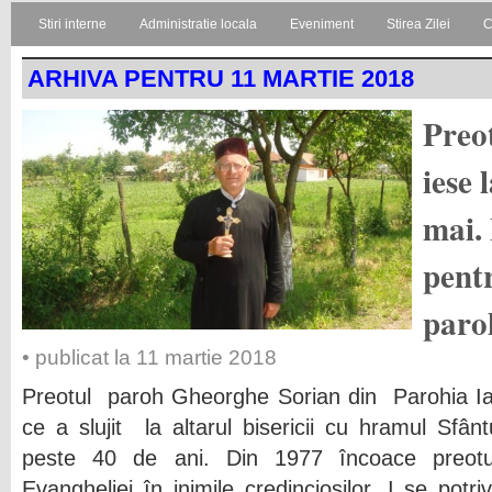
Stiri interne
Administratie locala
Eveniment
Stirea Zilei
C
ARHIVA PENTRU 11 MARTIE 2018
Preot
iese 
mai. 
pentr
paro
• publicat la 11 martie 2018
Preotul paroh Gheorghe Sorian din Parohia Ian
ce a slujit la altarul bisericii cu hramul Sf
peste 40 de ani. Din 1977 încoace preotu
Evangheliei în inimile credincioşilor. I se potri