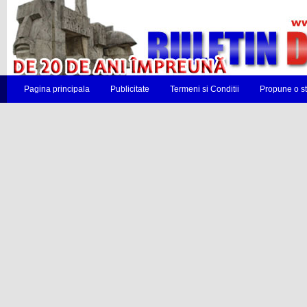
Pagina principala
Publicitate
Termeni si Conditii
Propune o st