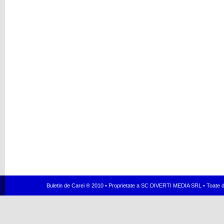
Buletin de Carei ® 2010 • Proprietate a SC DIVERTI MEDIA SRL • Toate dr