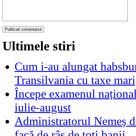
Ultimele stiri
Cum i-au alungat habsbur
Transilvania cu taxe mari,
Începe examenul național
iulie-august
Administratorul Nemeș de
facă de râs de toți banii