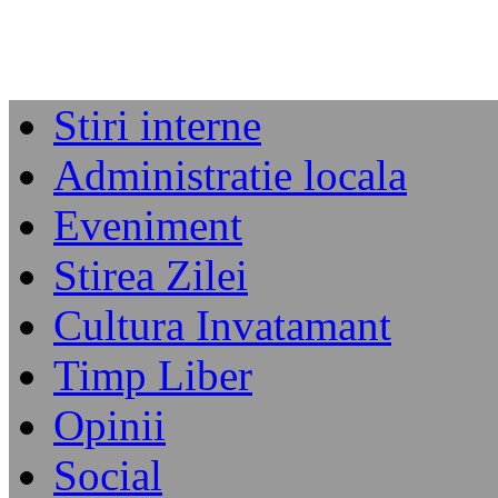
Stiri interne
Administratie locala
Eveniment
Stirea Zilei
Cultura Invatamant
Timp Liber
Opinii
Social