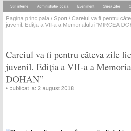
Stiri interne
Administratie locala
Eveniment
Stirea Zilei
C
Pagina principala
/
Sport
/ Careiul va fi pentru câte
juvenil. Ediţia a VII-a a Memorialului ”MIRCEA D
Careiul va fi pentru câteva zile f
juvenil. Ediţia a VII-a a Memor
DOHAN”
• publicat la: 2 august 2018