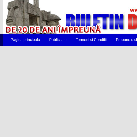
Pagina principala
Publicitate
Termeni si Conditii
Propune o st