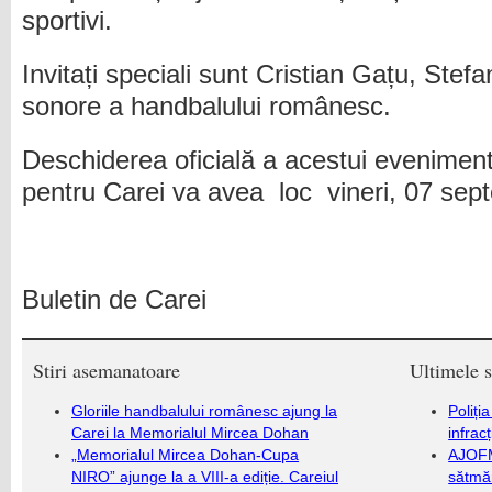
sportivi.
Invitați speciali sunt Cristian Gațu, Stef
sonore a handbalului românesc.
Deschiderea oficială a acestui evenimen
pentru Carei va avea loc vineri, 07 sep
Buletin de Carei
Stiri asemanatoare
Ultimele s
Gloriile handbalului românesc ajung la
Poliți
Carei la Memorialul Mircea Dohan
infrac
„Memorialul Mircea Dohan-Cupa
AJOFM
NIRO” ajunge la a VIII-a ediție. Careiul
sătmăr