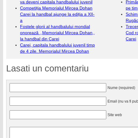
va deveni capitala handbalului juvenil
Primăr
Competiția Memorialul Mircea Dohan
pe ti
Carei la handbal ajunge la ediția a XII-
Schim
a
Rugăc
Fostele glorii al handbalului mondial
Trecer
onorează ,,Memorialul Mircea Dohan,,
Cod r
la handbal din Carei
Carei
Carei, capitala handbalului juvenil timp
de 4 zile. Memorialul Mircea Dohan
Lasati un comentariu
Nume (required)
Email (nu va fi pub
Site web