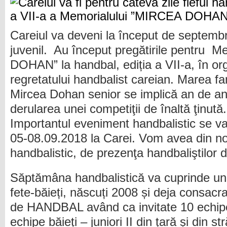
Careiul va deveni la început de septembr
juvenil. Au început pregătirile pentru 
DOHAN” la handbal, ediția a VII-a, în org
regretatului handbalist careian. Marea fam
Mircea Dohan senior se implică an de an
derularea unei competiţii de înaltă ţinută.
Importantul eveniment handbalistic se v
05-08.09.2018 la Carei. Vom avea din no
handbalistic, de prezenţa handbaliştilor 
Săptămâna handbalistică va cuprinde un
fete-băieți, născuți 2008 și deja consacra
de HANDBAL având ca invitate 10 echipe f
echipe băieți – juniori II din țară și din s