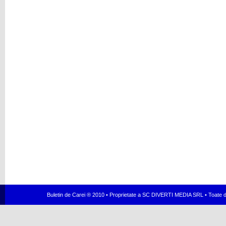
Buletin de Carei ® 2010 • Proprietate a SC DIVERTI MEDIA SRL • Toate dr