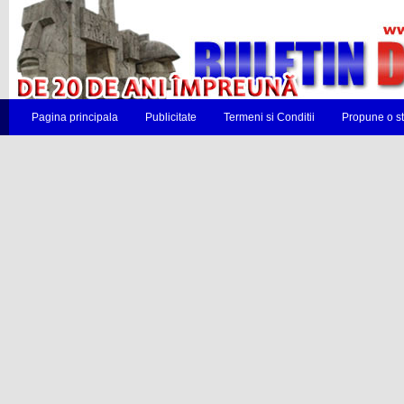
Pagina principala
Publicitate
Termeni si Conditii
Propune o st