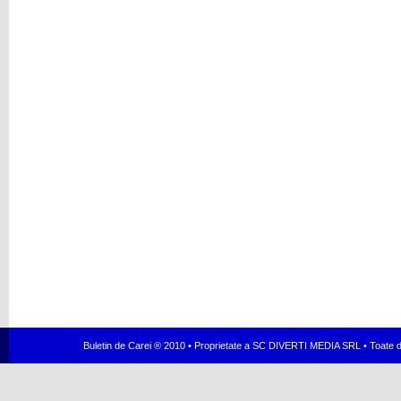
Buletin de Carei ® 2010 • Proprietate a SC DIVERTI MEDIA SRL • Toate dr