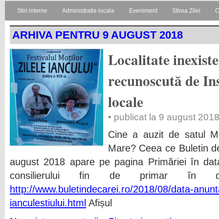
Stiri interne
Administratie locala
Eveniment
Stirea Zilei
C
ARHIVA PENTRU 9 AUGUST 2018
Localitate inexist
recunoscută de Inst
locale
• publicat la 9 august 201
Cine a auzit de satul M
Mare? Ceea ce Buletin de
august 2018 apare pe pagina Primăriei în dat
consilierului fin de primar în
http://www.buletindecarei.ro/2018/08/data-anunta
ianculestiului.html
Afișul