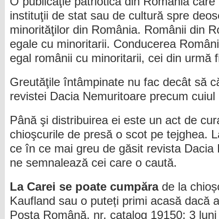
O publicaţie patriotică din România care n
instituţii de stat sau de cultură spre deos
minorităţilor din România. Românii din 
egale cu minoritarii. Conducerea Români
egal românii cu minoritarii, cei din urmă fi
Greutăţile întâmpinate nu fac decât să c
revistei Dacia Nemuritoare precum cuiul 
Până şi distribuirea ei este un act de cur
chioşcurile de presă o scot pe tejghea. La
ce în ce mai greu de găsit revista Daci
ne semnalează cei care o caută.
La Carei se poate cumpăra
de la chioșc
Kaufland sau o puteți primi acasă dacă 
Poșta Română, nr. catalog 19150; 3 luni = 