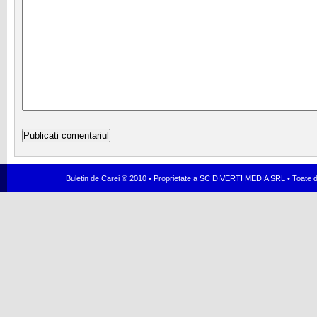
Buletin de Carei ® 2010 • Proprietate a SC DIVERTI MEDIA SRL • Toate dr