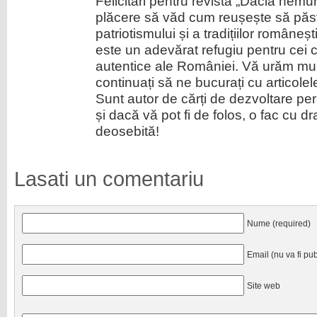
Felicitări pentru revista „Dacia nemu
plăcere să văd cum reușește să păst
patriotismului și a tradițiilor române
este un adevărat refugiu pentru cei c
autentice ale României. Vă urăm mu
continuați să ne bucurați cu articol
Sunt autor de cărți de dezvoltare pe
și dacă vă pot fi de folos, o fac cu d
deosebită!
Lasati un comentariu
Nume (required)
Email (nu va fi pub
Site web