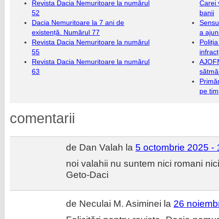
Revista Dacia Nemuritoare la numărul
Carei 
52
banii
Dacia Nemuritoare la 7 ani de
Sensul
existență. Numărul 77
a ajun
Revista Dacia Nemuritoare la numărul
Poliți
55
infrac
Revista Dacia Nemuritoare la numărul
AJOFM
63
sătmăr
Primăr
pe ti
comentarii
de Dan Valah la
5 octombrie 2025 - 
noi valahii nu suntem nici romani ni
Geto-Daci
de Neculai M. Asiminei la
26 noiembr