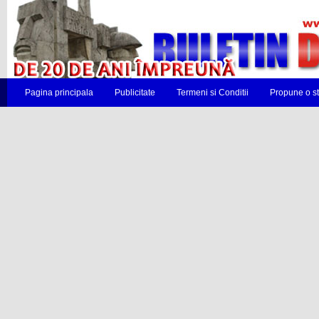
Pagina principala
Publicitate
Termeni si Conditii
Propune o st