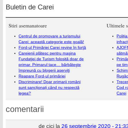
Buletin de Carei
Stiri asemanatoare
Ultimele s
Centrul de promovare a turismului
Poliți
Carei: această categorie este goală!
infrac
Ford-ul Primăriei Carei revine în forţă
AJOFM
Careienii plătesc pentru maşina
sătmăr
Fundaţiei de Turism folosită doar de
Primăr
primar. Primarul tace… bărbăteşte
pe ti
împreună cu blogerii aserviţi
Schim
Reapare Ford-ul primăriei
Rugăc
Discriminare! Doar primarii români
Trecer
sunt sancționați când nu respectă
Cod r
legea?
Carei
comentarii
de cici la
26 septembrie 2020 - 21:3