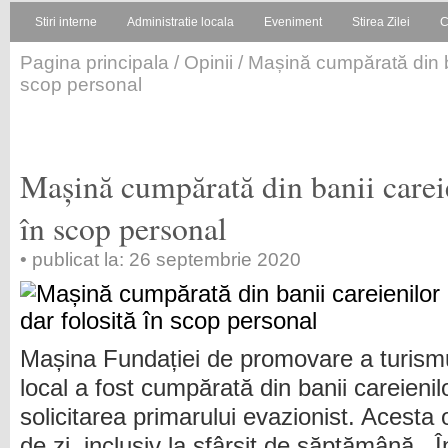
Stiri interne
Administratie locala
Eveniment
Stirea Zilei
C
Pagina principala
/
Opinii
/ Mașină cumpărată din ba
scop personal
Mașină cumpărată din banii careie
în scop personal
• publicat la: 26 septembrie 2020
Mașina Fundației de promovare a turism
local a fost cumpărată din banii careienilo
solicitarea primarului evazionist. Acesta 
de zi, inclusiv la sfârșit de săptămână.