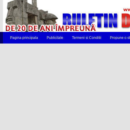
Pagina principala
Publicitate
Termeni si Conditii
Propune o st