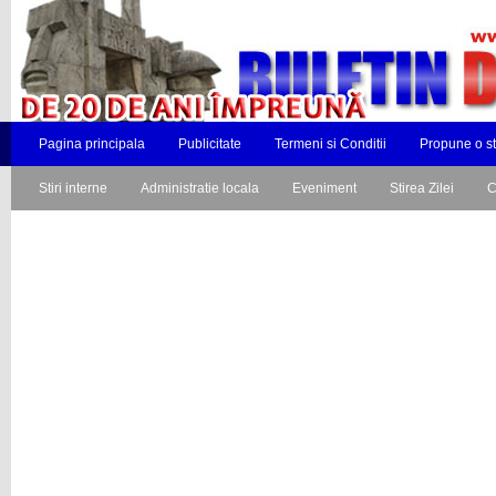
Pagina principala
Publicitate
Termeni si Conditii
Propune o st
Stiri interne
Administratie locala
Eveniment
Stirea Zilei
C