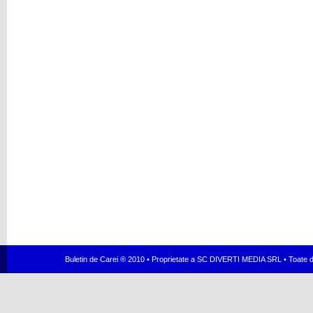
Buletin de Carei ® 2010 • Proprietate a SC DIVERTI MEDIA SRL • Toate dr