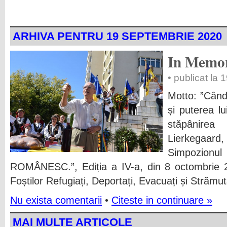
ARHIVA PENTRU 19 SEPTEMBRIE 2020
In Memor
• publicat la
Motto: ”Când
și puterea lu
stăpânirea
Lierkegaard
Simpozion
ROMÂNESC.”, Ediția a IV-a, din 8 octombrie 2
Foștilor Refugiați, Deportați, Evacuați și Strămut
Nu exista comentarii
•
Citeste in continuare »
MAI MULTE ARTICOLE