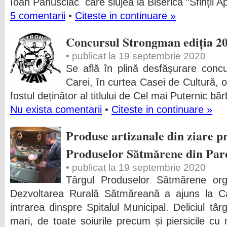
Ioan Panusciac care slujea la Biserica ”Sfinții Ap
5 comentarii
•
Citeste in continuare »
Concursul Strongman ediția 2
• publicat la 19 septembrie 2020
Se află în plină desfășurare conc
Carei, în curtea Casei de Cultură, 
fostul deținător al titlului de Cel mai Puternic băr
Nu exista comentarii
•
Citeste in continuare »
Produse artizanale din ziare p
Produselor Sătmărene din Par
• publicat la 19 septembrie 2020
Târgul Produselor Sătmărene org
Dezvoltarea Rurală Sătmăreană a ajuns la Car
intrarea dinspre Spitalul Municipal. Deliciul târ
mari, de toate soiurile precum și piersicile cu