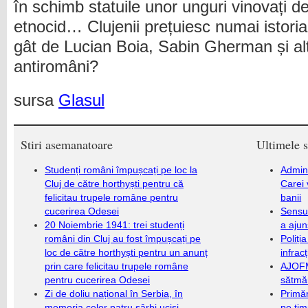
în schimb statuile unor unguri vinovați de
etnocid… Clujenii prețuiesc numai istor
gât de Lucian Boia, Sabin Gherman și alți
antiromâni?
sursa
Glasul
Stiri asemanatoare
Ultimele s
Studenți români împușcați pe loc la
Admini
Cluj de către horthyști pentru că
Carei 
felicitau trupele române pentru
banii
cucerirea Odesei
Sensul
20 Noiembrie 1941: trei studenți
a ajun
români din Cluj au fost împușcați pe
Poliți
loc de către horthyști pentru un anunț
infrac
prin care felicitau trupele române
AJOFM
pentru cucerirea Odesei
sătmăr
Zi de doliu național în Serbia, în
Primăr
memoria celor patru sârbi uciși.
pe ti