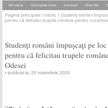
Stiri interne
Administratie locala
Eveniment
Stirea Zilei
C
Pagina principala
/
Istoric
/ Studenți români împușca
pentru că felicitau trupele române pentru cucerir
Studenți români împușcați pe loc 
pentru că felicitau trupele român
Odesei
• publicat la: 20 noiembrie 2020