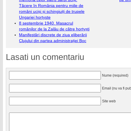
Tăcere în România pentru miile de
români uciși și schingiuiți de trupele
Ungariei hortyste
8 septembrie 1940. Masacrul
românilor de la Zalău de către hortyști
Manifestări discrete de ziua eliberării
Clujului din partea administrației Boc
Lasati un comentariu
Nume (required)
Email (nu va fi pub
Site web