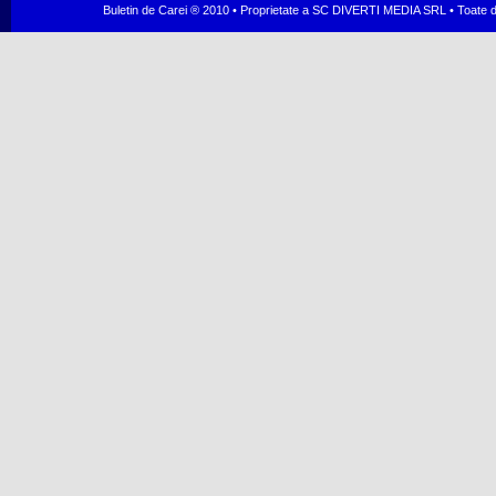
Buletin de Carei ® 2010 • Proprietate a SC DIVERTI MEDIA SRL • Toate dr