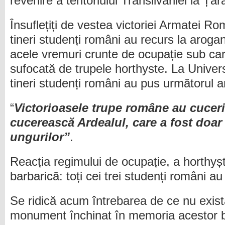
revenire a teritoriului Transilvaniei la 
Însuflețiți de vestea victoriei Armatei R
tineri studenți români au recurs la arog
acele vremuri crunte de ocupație sub car
sufocată de trupele horthyste. La Universi
tineri studenți români au pus următorul a
“
Victorioasele trupe române au cucer
cucerească Ardealul, care a fost doar
ungurilor”
.
Reacția regimului de ocupație, a horthyști
barbarică: toți cei trei studenți români au
Se ridică acum întrebarea de ce nu exis
monument închinat în memoria acestor bra