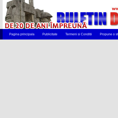
Pagina principala
Publicitate
Termeni si Conditii
Propune o st