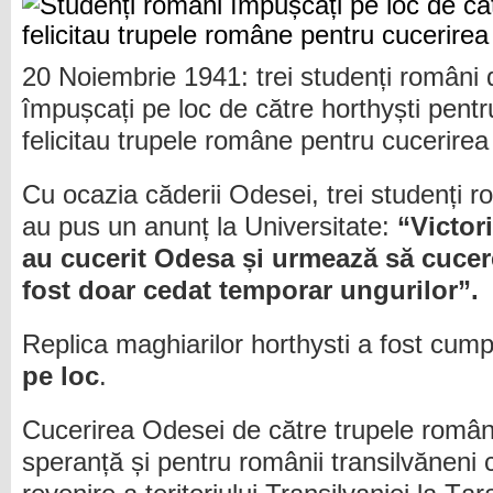
20 Noiembrie 1941: trei studenți români d
împușcați pe loc de către horthyști pentr
felicitau trupele române pentru cucerire
Cu ocazia căderii Odesei, trei studenți 
au pus un anunț la Universitate:
“Victor
au cucerit Odesa și urmează să cucer
fost doar cedat temporar ungurilor”.
Replica maghiarilor horthysti a fost cump
pe loc
.
Cucerirea Odesei de către trupele româ
speranță și pentru românii transilvăneni 