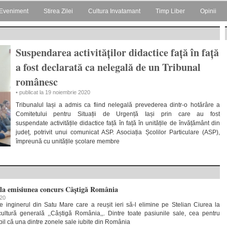
Eveniment
Stirea Zilei
Cultura Invatamant
Timp Liber
Opinii
Suspendarea activităților didactice față în față
a fost declarată ca nelegală de un Tribunal
românesc
• publicat la 19 noiembrie 2020
Tribunalul Iași a admis ca fiind nelegală prevederea dintr-o hotărâre a
Comitetului pentru Situații de Urgență Iași prin care au fost
suspendate activitățile didactice față în față în unitățile de învățământ din
județ, potrivit unui comunicat ASP. Asociația Școlilor Particulare (ASP),
împreună cu unitățile școlare membre
la emisiunea concurs Câștigă România
020
inginerul din Satu Mare care a reușit ieri să-l elimine pe Stelian Ciurea la
ltură generală ,,Câștigă România,,. Dintre toate pasiunile sale, cea pentru
bil că una dintre zonele sale iubite din România