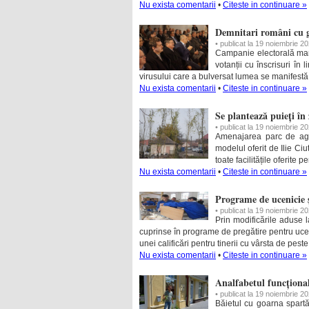
Nu exista comentarii
•
Citeste in continuare »
Demnitari români cu gr
• publicat la 19 noiembrie 2
Campanie electorală marc
votanții cu înscrisuri în
virusului care a bulversat lumea se manifest
Nu exista comentarii
•
Citeste in continuare »
Se plantează puieți în
• publicat la 19 noiembrie 2
Amenajarea parc de agr
modelul oferit de Ilie Ciu
toate facilitățile oferite
Nu exista comentarii
•
Citeste in continuare »
Programe de ucenicie 
• publicat la 19 noiembrie 2
Prin modificările aduse 
cuprinse în programe de pregătire pentru uce
unei calificări pentru tinerii cu vârsta de pest
Nu exista comentarii
•
Citeste in continuare »
Analfabetul funcțional
• publicat la 19 noiembrie 2
Băietul cu goarna spartă