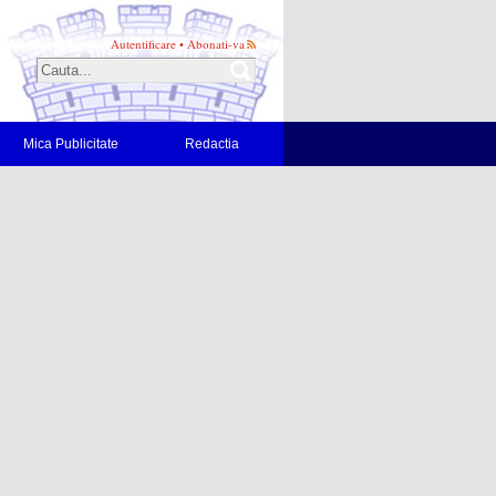
Autentificare
•
Abonati-va
Mica Publicitate
Redactia