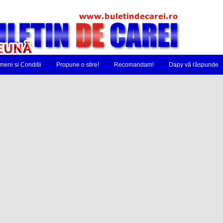
meni si Conditii
Propune o stire!
Recomandam!
Dapy vă răspunde