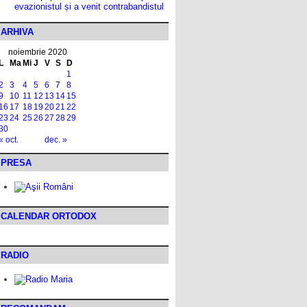
evazionistul și a venit contrabandistul
ARHIVA
noiembrie 2020
L
Ma
Mi
J
V
S
D
1
2
3
4
5
6
7
8
9
10
11
12
13
14
15
16
17
18
19
20
21
22
23
24
25
26
27
28
29
30
« oct.
dec. »
PRESA
CALENDAR ORTODOX
RADIO