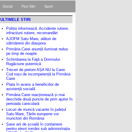
Social
Flux Stiri
Sport
ULTIMELE STIRI
Poliția informează. Accidente rutiere,
infracțiuni rutiere, recomandări
AJOFM Satu Mare, alături de
sătmărenii din diaspora
Primăria Carei anunță iluminat redus
pe timp de noapte
Schimbarea la Faţă a Domnului.
Rugăciune puternică
Treceri de pietoni AȘA NU la Carei.
Cod roșu de incompetență la Primăria
Carei
Plata în avans a beneficiilor de
asistență socială
Primăria Carei reacționează și mai
deschide două puncte de prim ajutor în
perioada caniculară
Locuri de muncă vacante în județul
Satu Mare. Țările europene vor
muncitori din România
Șase ani de școală în containere
pentru elevii români sub administrația