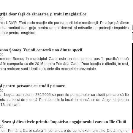
ijă doar față de sănătatea și traiul maghiarilor
020
a UDMR. Fără nicio reacție din partea partidelor românești. Pe afișe păcălesc
 limba română dar grija pentru un trai decent și măsurile de protecție împotriva
ă doar pentru maghiari.
 zona Șomoș. Vecinii contestă una dintre specii
020
ement Șomoș în municipiul Carei este un nou proiect pus în practică după
tă în campania sa din 2016 pentru Primăria Carei. Doar locația e diferită, în rest,
 pentru realxare sunt identice cu cele din machetele prezentate
și pentru persoane cu studii primare
020
la Legea uceniciei nr.279/2005 se permite persoanelor cu studii primare să fie
nicia la locul de muncă. Prin ucenicie la locul de muncă, se urmărește obținerea
e 16 ani, care
 Szasz și directivele primite împotriva angajatorului careian Ilie Ciută
020
 din Primăria Carei suferă în continuare de complexul numit Ilie Ciută, inginer