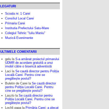
LEGATURI
Scoala nr. 1 Carei
Consiliul Local Carei
Primaria Carei
Institutia Prefectului Satu-Mare
Colegiul Tehnic "Iuliu Maniu"
Muzică Evenimente
ULTIMELE COMENTARII
gelu
la
S-a amânat proiectul primarului
UDMR de acordare gratuită a unui
imobil către o biserică adventistă
Laci
la
Se caută director pentru Poliția
Locală Carei. Pentru cine se
pregătește postul?
Buletin de Carei
la
Se caută director
pentru Poliția Locală Carei. Pentru
cine se pregătește postul?
Laszlo
la
Se caută director pentru
Poliția Locală Carei. Pentru cine se
pregătește postul?
Lochli papa
la
Primăria Carei: a plecat