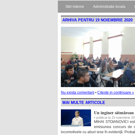
Stiri interne
Administratie locala
ARHIVA PENTRU 19 NOIEMBRIE 2020
Nu exista comentarii
•
Citeste in continuare »
MAI MULTE ARTICOLE
Un inginer sătmărean 
• publicat la 19 noiembrie 2
MIHAI STOIANOVICI este 
emisiunea concurs de cu
locomotivele cu aburi iese în evidență. Proba