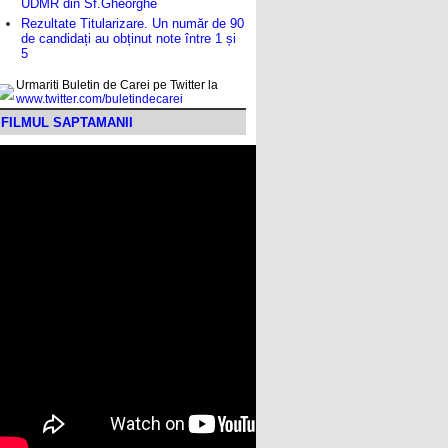
UDMR din Sf.Gheorghe
Rezultate Titularizare. Un număr de 90
de candidați au obținut note între 1 și
5
Urmariti Buletin de Carei pe Twitter la
www.twitter.com/buletindecarei
FILMUL SAPTAMANII