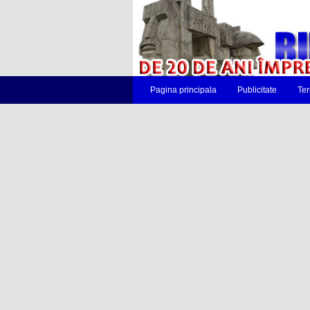
Pagina principala
Publicitate
Ter