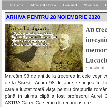
Stiri interne
Administratie locala
Eveniment
Stirea Zilei
C
ARHIVA PENTRU 28 NOIEMBRIE 2020
Au trec
înveșn
memora
Lucaci
• publicat
Marcăm 98 de ani de la trecerea la cele veșnice
de la Șișești. Acum 98 de ani se stingea în l
care a luptat toată viața pentru drepturile români
până în ultima clipă a fost profesorul Aurel 
ASTRA Carei. Ca semn de recunoaștere