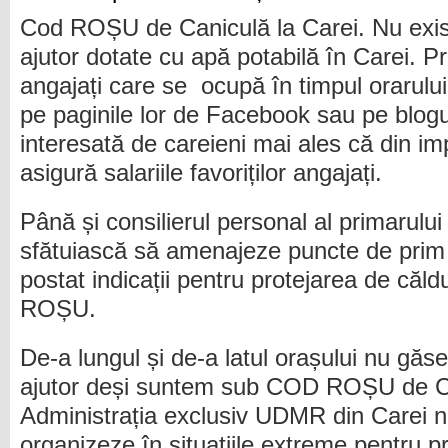
Cod ROȘU de Caniculă la Carei. Nu exis
ajutor dotate cu apă potabilă în Carei. P
angajați care se ocupă în timpul orarulu
pe paginile lor de Facebook sau pe blogur
interesată de careieni mai ales că din imp
asigură salariile favoriților angajați.
Până și consilierul personal al primarului î
sfătuiască să amenajeze puncte de prim 
postat indicații pentru protejarea de că
ROȘU.
De-a lungul și de-a latul orașului nu găse
ajutor deși suntem sub COD ROȘU de
Administrația exclusiv UDMR din Carei n
organizeze în situațiile extreme pentru pro