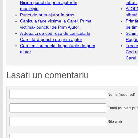
Niciun punct de prim ajutor în
infrac
municipiu
AJOFM
Punct de prim ajutor în oraş
sătmăr
Canicula face victime la Carei. Prima
Primăr
victimă- punctul de Prim Ajutor
pe ti
A doua zi de cod roșu de caniculă la
Schim
Carei fără puncte de prim ajutor
Rugăc
Careienii au apelat la posturile de prim
Trecer
ajutor
Cod r
Carei
Lasati un comentariu
Nume (required)
Email (nu va fi pub
Site web