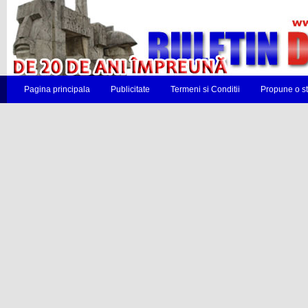
Pagina principala
Publicitate
Termeni si Conditii
Propune o st