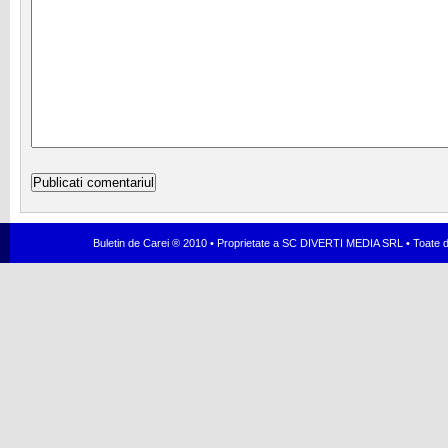
Buletin de Carei ® 2010 • Proprietate a SC DIVERTI MEDIA SRL • Toate dr