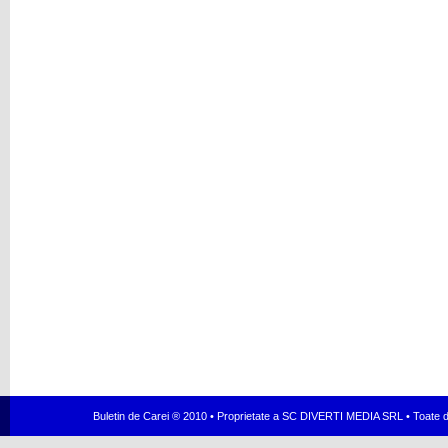
Buletin de Carei ® 2010 • Proprietate a SC DIVERTI MEDIA SRL • Toate dr