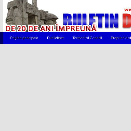
Pagina principala
Publicitate
Termeni si Conditii
Propune o st