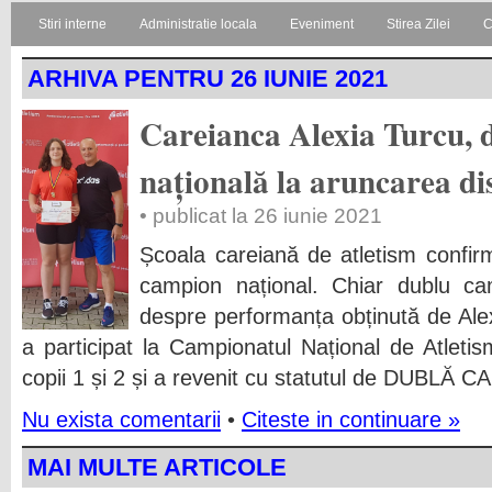
Stiri interne
Administratie locala
Eveniment
Stirea Zilei
C
ARHIVA PENTRU 26 IUNIE 2021
Careianca Alexia Turcu,
națională la aruncarea dis
• publicat la 26 iunie 2021
Școala careiană de atletism confirm
campion național. Chiar dublu ca
despre performanța obținută de Alex
a participat la Campionatul Național de Atletis
copii 1 și 2 și a revenit cu statutul de DUB
Nu exista comentarii
•
Citeste in continuare »
MAI MULTE ARTICOLE