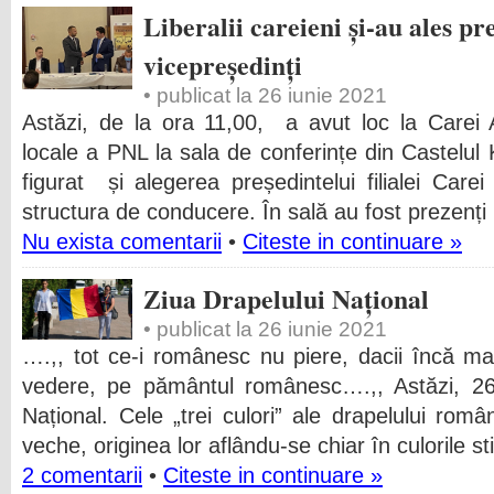
Liberalii careieni și-au ales pre
vicepreședinți
• publicat la 26 iunie 2021
Astăzi, de la ora 11,00, a avut loc la Carei 
locale a PNL la sala de conferințe din Castelul
figurat și alegerea președintelui filialei Car
structura de conducere. În sală au fost prezenți 6
Nu exista comentarii
•
Citeste in continuare »
Ziua Drapelului Național
• publicat la 26 iunie 2021
….,, tot ce-i românesc nu piere, dacii încă mai
vedere, pe pământul românesc….,, Astăzi, 26 
Național. Cele „trei culori” ale drapelului rom
veche, originea lor aflându-se chiar în culorile st
2 comentarii
•
Citeste in continuare »