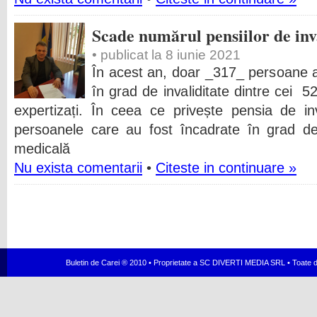
Scade numărul pensiilor de inva
• publicat la 8 iunie 2021
În acest an, doar _317_ persoane au
în grad de invaliditate dintre cei 
expertizați. În ceea ce privește pensia de in
persoanele care au fost încadrate în grad de i
medicală
Nu exista comentarii
•
Citeste in continuare »
Buletin de Carei ® 2010 • Proprietate a SC DIVERTI MEDIA SRL • Toate dr