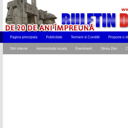
Pagina principala
Publicitate
Termeni si Conditii
Propune o st
Stiri interne
Administratie locala
Eveniment
Stirea Zilei
C