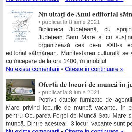
Nu uitați de Anul editorial să
• publicat la 8 iunie 2021
Biblioteca Județeană, cu sprijin
Județean Satu Mare și cu susține
organizează cea de-a XXII-a ed
editorial sătmărean. Manifestarea culturală se 
cu începere de la ora 1400, în imobilul
Nu exista comentarii
•
Citeste in continuare »
Ofertă de locuri de muncă în 
• publicat la 8 iunie 2021
Potrivit datelor furnizate de agenț
Mare privind locurile de muncă vacante, în e
pentru Ocuparea Forței de Muncă Satu Mare su
muncă. Dintre acestea:- 3 locuri vacante sunt pe
Nu exista comentarii
•
Citeste in continuare »