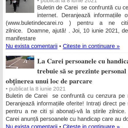
• publicat la 8 iunie 2021
Buletin de Carei se confruntă cu ce
internet. Deranjează informațiile of
(www.buletindecarei.ro ) pentru a ne citi
zilnice. Doamne, ajută! . Joi, 10 iunie 2021, d
manifestare
Nu exista comentarii
•
Citeste in continuare »
La Carei persoanele cu handica
trebuie să se prezinte personal
obținerea unui loc de parcare
• publicat la 8 iunie 2021
Buletin de Carei se confruntă cu cenzura pe re
Deranjează informațiile oferite! Intrați direct pe
pentru a ne citi și abonați-vă la știrile zilni
Carei anunță persoanele cu handicap care au dom
Nu exista comentarii
•
Citeste in continuare »