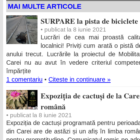
MAI MULTE ARTICOLE
SURPARE la pista de biciclete
• publicat la 8 iunie 2021
Lucrări de cea mai proastă cali
localnici! Priviți cum arată o pistă d
anului trecut. Lucrările la proiectul de Mobili
Carei nu au avut în vedere criteriul competențe
împărțite
1 comentariu
•
Citeste in continuare »
Expoziția de cactuși de la Carei
română
• publicat la 8 iunie 2021
Expoziția de cactuși programată pentru perioada
din Carei are de astăzi și un afiș în limba rom
pentru promptitudine. Comunicatul remis pe adre