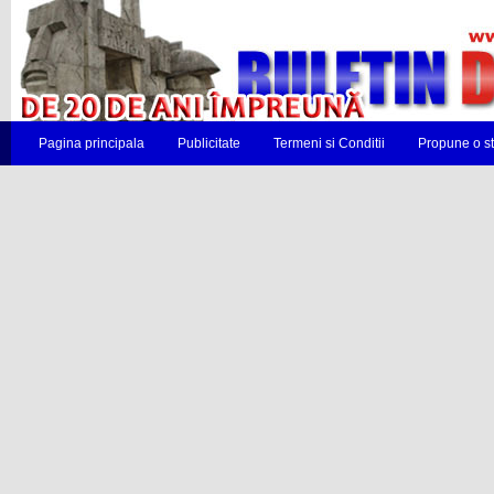
Pagina principala
Publicitate
Termeni si Conditii
Propune o st