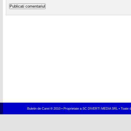
Buletin de Carei ® 2010 • Proprietate a SC DIVERTI MEDIA SRL • Toate dr