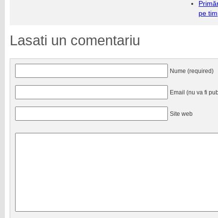
Primăr
pe ti
Lasati un comentariu
Nume (required)
Email (nu va fi pub
Site web