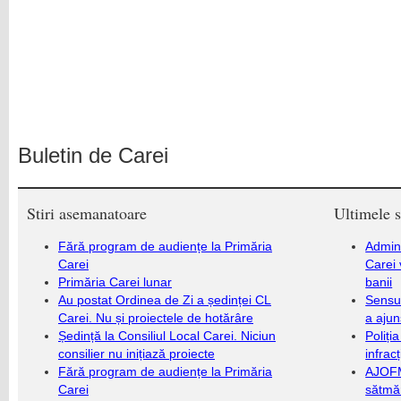
Buletin de Carei
Stiri asemanatoare
Ultimele s
Fără program de audiențe la Primăria
Admini
Carei
Carei 
Primăria Carei lunar
banii
Au postat Ordinea de Zi a ședinței CL
Sensul
Carei. Nu și proiectele de hotărâre
a ajun
Ședință la Consiliul Local Carei. Niciun
Poliți
consilier nu inițiază proiecte
infrac
Fără program de audiențe la Primăria
AJOFM
Carei
sătmăr