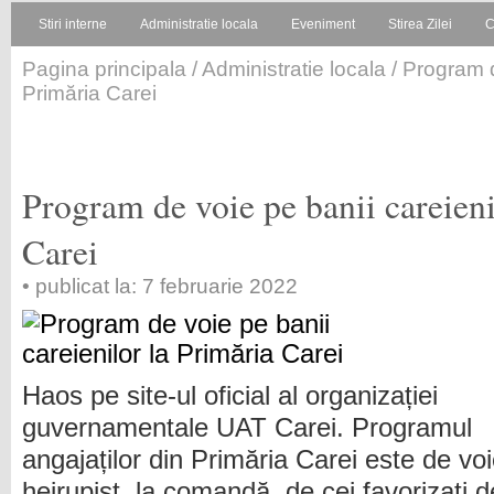
Stiri interne
Administratie locala
Eveniment
Stirea Zilei
C
Pagina principala
/
Administratie locala
/ Program d
Primăria Carei
Program de voie pe banii careieni
Carei
• publicat la: 7 februarie 2022
Haos pe site-ul oficial al organizației
guvernamentale UAT Carei. Programul
angajaților din Primăria Carei este de vo
heirupist, la comandă, de cei favorizați 