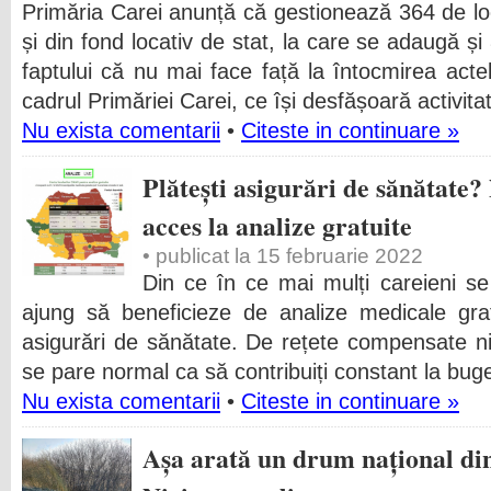
Primăria Carei anunță că gestionează 364 de loc
și din fond locativ de stat, la care se adaugă și
faptului că nu mai face față la întocmirea actel
cadrul Primăriei Carei, ce își desfășoară activita
Nu exista comentarii
•
Citeste in continuare »
Plătești asigurări de sănătate? 
acces la analize gratuite
• publicat la 15 februarie 2022
Din ce în ce mai mulți careieni se
ajung să beneficieze de analize medicale grat
asigurări de sănătate. De rețete compensate n
se pare normal ca să contribuiți constant la buge
Nu exista comentarii
•
Citeste in continuare »
Așa arată un drum național di