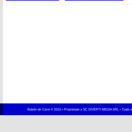
Buletin de Carei ® 2010 • Proprietate a SC DIVERTI MEDIA SRL • Toate dr