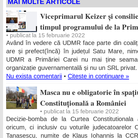
MAI MULTE ARTICOLE
Viceprimarul Keizer și consili
timpul programului de la Prim
• publicat la 15 februarie 2022
Având în vedere că UDMR face parte din coali
are și prefect(încă) în județul Satu Mare, ni
UDMR a Primăriei Carei nu mai ține seama 
organizație guvernamentală și nu un SRL privat. 
Nu exista comentarii
•
Citeste in continuare »
Masca nu e obligatorie în spați
Constituțională a României
• publicat la 15 februarie 2022
Decizie-bomba de la Curtea Constitutionala
oricum, ci inclusiv cu voturile judecatoarelor
Tanasescu, numite de Klaus Iohannis la CCR.