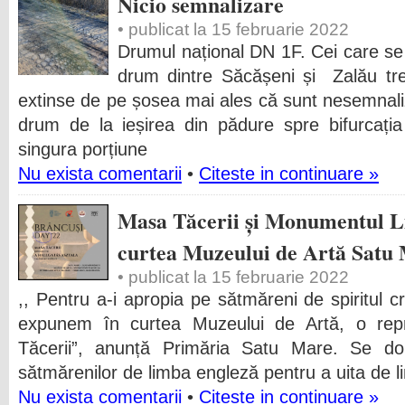
Nicio semnalizare
• publicat la 15 februarie 2022
Drumul național DN 1F. Cei care se
drum dintre Săcășeni și Zalău treb
extinse de pe șosea mai ales că sunt nesemnali
drum de la ieșirea din pădure spre bifurcați
singura porțiune
Nu exista comentarii
•
Citeste in continuare »
Masa Tăcerii și Monumentul L
curtea Muzeului de Artă Satu
• publicat la 15 februarie 2022
,, Pentru a-i apropia pe sătmăreni de spiritul cr
expunem în curtea Muzeului de Artă, o repr
Tăcerii”, anunță Primăria Satu Mare. Se do
sătmărenilor de limba engleză pentru a uita de
Nu exista comentarii
•
Citeste in continuare »