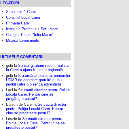
LEGATURI
Scoala nr. 1 Carei
Consiliul Local Carei
Primaria Carei
Institutia Prefectului Satu-Mare
Colegiul Tehnic "Iuliu Maniu"
Muzică Evenimente
ULTIMELE COMENTARII
gelu
la
Sensul giratoriu recent realizat
la Carei a ajuns în presa națională
gelu
la
S-a amânat proiectul primarului
UDMR de acordare gratuită a unui
imobil către o biserică adventistă
Laci
la
Se caută director pentru Poliția
Locală Carei. Pentru cine se
pregătește postul?
Buletin de Carei
la
Se caută director
pentru Poliția Locală Carei. Pentru
cine se pregătește postul?
Laszlo
la
Se caută director pentru
Poliția Locală Carei. Pentru cine se
pregătește postul?