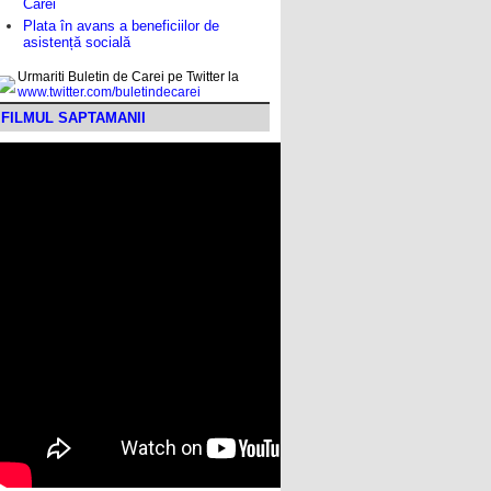
Carei
Plata în avans a beneficiilor de
asistență socială
Urmariti Buletin de Carei pe Twitter la
www.twitter.com/buletindecarei
FILMUL SAPTAMANII