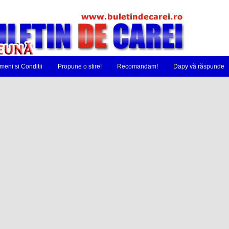
meni si Conditii
Propune o stire!
Recomandam!
Dapy vă răspunde