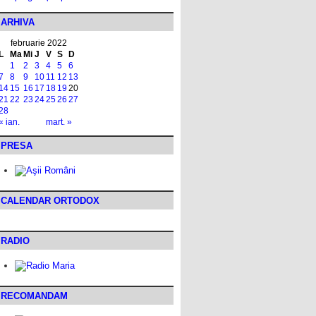
ARHIVA
februarie 2022
L
Ma
Mi
J
V
S
D
1
2
3
4
5
6
7
8
9
10
11
12
13
14
15
16
17
18
19
20
21
22
23
24
25
26
27
28
« ian.
mart. »
PRESA
CALENDAR ORTODOX
RADIO
RECOMANDAM