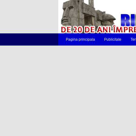
Pagina principala
Publicitate
Ter