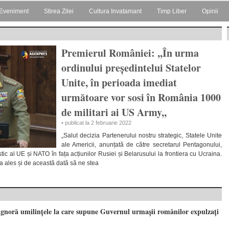
Eveniment
Stirea Zilei
Cultura Invatamant
Timp Liber
Opinii
Premierul României: ,,În urma
ordinului președintelui Statelor
Unite, în perioada imediat
următoare vor sosi în România 1000
de militari ai US Army,,
• publicat la 2 februarie 2022
„Salut decizia Partenerului nostru strategic, Statele Unite
ale Americii, anunțată de către secretarul Pentagonului,
Estic al UE și NATO în fața acțiunilor Rusiei și Belarusului la frontiera cu Ucraina.
a ales și de această dată să ne stea
 ignoră umilințele la care supune Guvernul urmașii românilor expulzați