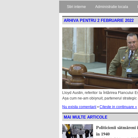
Stiri interne
Administratie locala
ARHIVA PENTRU 2 FEBRUARIE 2022
Lloyd Austin, referitor la întărirea Flancului 
Așa cum ne-am obișnuit, partenerul strategic 
Nu exista comentarii
•
Citeste in continuare »
MAI MULTE ARTICOLE
Politicienii sătmăreni
în 1940