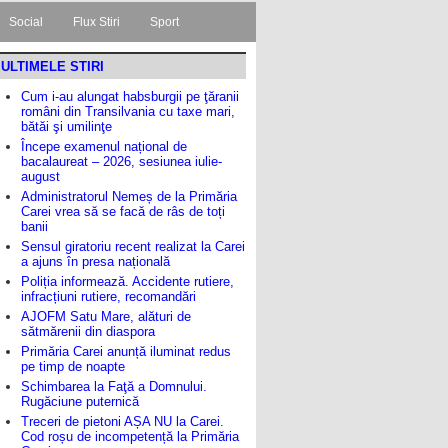
Social
Flux Stiri
Sport
ULTIMELE STIRI
Cum i-au alungat habsburgii pe ţăranii
români din Transilvania cu taxe mari,
bătăi şi umilinţe
Începe examenul național de
bacalaureat – 2026, sesiunea iulie-
august
Administratorul Nemeș de la Primăria
Carei vrea să se facă de râs de toți
banii
Sensul giratoriu recent realizat la Carei
a ajuns în presa națională
Poliția informează. Accidente rutiere,
infracțiuni rutiere, recomandări
AJOFM Satu Mare, alături de
sătmărenii din diaspora
Primăria Carei anunță iluminat redus
pe timp de noapte
Schimbarea la Faţă a Domnului.
Rugăciune puternică
Treceri de pietoni AȘA NU la Carei.
Cod roșu de incompetență la Primăria