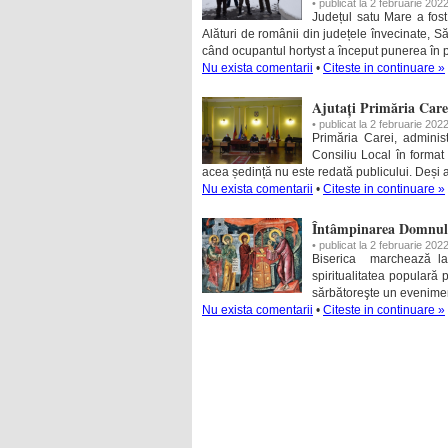
• publicat la 2 februarie 202
Județul satu Mare a fost
Alături de românii din județele învecinate, Să
când ocupantul hortyst a început punerea în p
Nu exista comentarii
•
Citeste in continuare »
Ajutați Primăria Carei
• publicat la 2 februarie 202
Primăria Carei, adminis
Consiliu Local în forma
acea ședință nu este redată publicului. Deș
Nu exista comentarii
•
Citeste in continuare »
Întâmpinarea Domnul
• publicat la 2 februarie 202
Biserica marchează la 
spiritualitatea populară
sărbătoreşte un evenimen
Nu exista comentarii
•
Citeste in continuare »