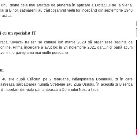
2
 unul dintre cele mai afectate de punerea în aplicare a Dictatului de la Viena.
laj și Bihor, sătmărenii au trăit coșamrul vieții lor începând din septembrie 1940
ractică
 cu un specialist IT
2
trația Kovacs- Keizer, se chinuie din martie 2020 să organizeze ședințe de
t online. Prima încercare a avut loc în 24 noiembrie 2021 dar…nici până acum
i avem în organigramă mai multe persoane
ui
2
40 zile după Crăciun, pe 2 februarie, Întâmpinarea Domnului, zi în care
 păstrează sărbătoarea numită Stretenie sau Ziua Ursului. În această zi Biserica
t important din viaţa pământească a Domnului Nostru Iisus