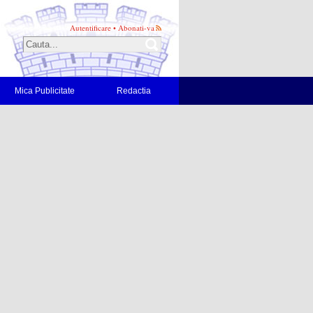
Autentificare
•
Abonati-va
Mica Publicitate
Redactia