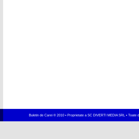
Buletin de Carei ® 2010 • Proprietate a SC DIVERTI MEDIA SRL • Toate dr