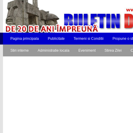
Pagina principala
Publicitate
Termeni si Conditii
Propune o st
Stiri interne
Administratie locala
Eveniment
Stirea Zilei
C