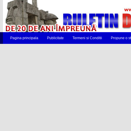
Pagina principala
Publicitate
Termeni si Conditii
Propune o st