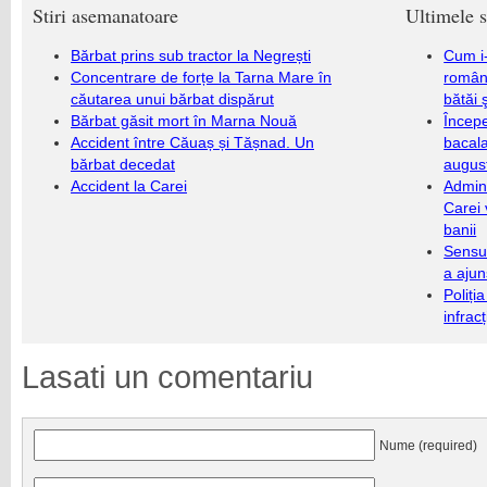
Stiri asemanatoare
Ultimele s
Bărbat prins sub tractor la Negrești
Cum i-
Concentrare de forțe la Tarna Mare în
români
căutarea unui bărbat dispărut
bătăi 
Bărbat găsit mort în Marna Nouă
Încep
Accident între Căuaș și Tășnad. Un
bacala
bărbat decedat
augus
Accident la Carei
Admini
Carei 
banii
Sensul
a ajun
Poliți
infrac
Lasati un comentariu
Nume (required)