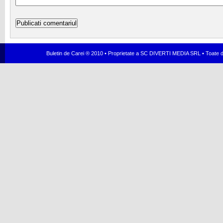
Buletin de Carei ® 2010 • Proprietate a SC DIVERTI MEDIA SRL • Toate dr