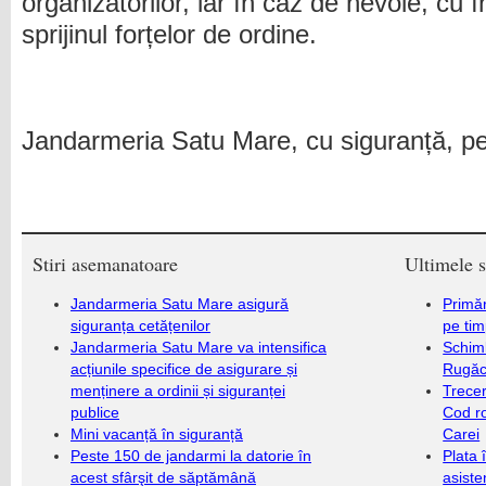
organizatorilor, iar în caz de nevoie, cu î
sprijinul forțelor de ordine.
Jandarmeria Satu Mare, cu siguranță, pe
Stiri asemanatoare
Ultimele s
Jandarmeria Satu Mare asigură
Primăr
siguranța cetățenilor
pe ti
Jandarmeria Satu Mare va intensifica
Schim
acțiunile specifice de asigurare și
Rugăc
menținere a ordinii și siguranței
Trecer
publice
Cod r
Mini vacanță în siguranță
Carei
Peste 150 de jandarmi la datorie în
Plata 
acest sfârşit de săptămână
asiste