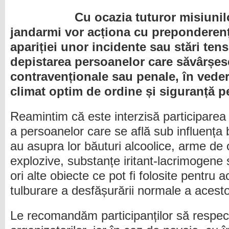
Cu ocazia tuturor misiunilor, 
jandarmi vor acționa cu preponderen
apariției unor incidente sau stări tens
depistarea persoanelor care săvârșes
contravenționale sau penale, în veder
climat optim de ordine și siguranță p
Reamintim că este interzisă participarea
a persoanelor care se află sub influența 
au asupra lor băuturi alcoolice, arme de o
explozive, substanțe iritant-lacrimogene 
ori alte obiecte ce pot fi folosite pentru a
tulburare a desfășurării normale a acesto
Le recomandăm participanților să respecte