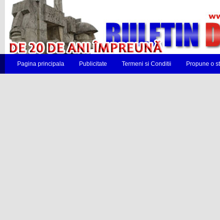
Pagina principala
Publicitate
Termeni si Conditii
Propune o st