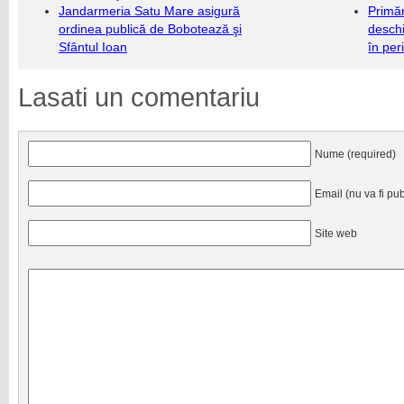
Jandarmeria Satu Mare asigură
Primăr
ordinea publică de Bobotează şi
deschi
Sfântul Ioan
în per
Lasati un comentariu
Nume (required)
Email (nu va fi pub
Site web