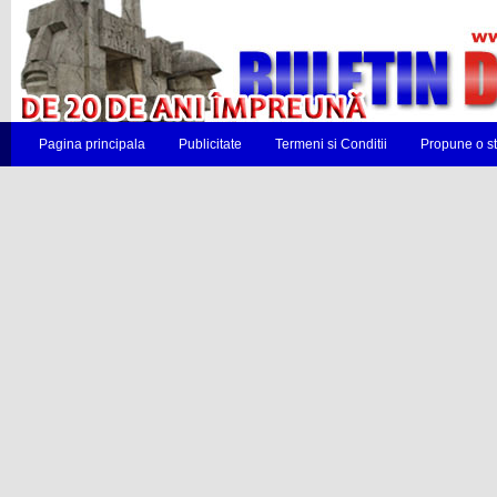
Pagina principala
Publicitate
Termeni si Conditii
Propune o st