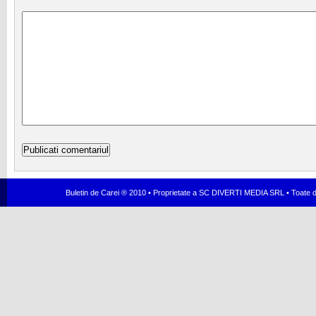
Buletin de Carei ® 2010 • Proprietate a SC DIVERTI MEDIA SRL • Toate dr