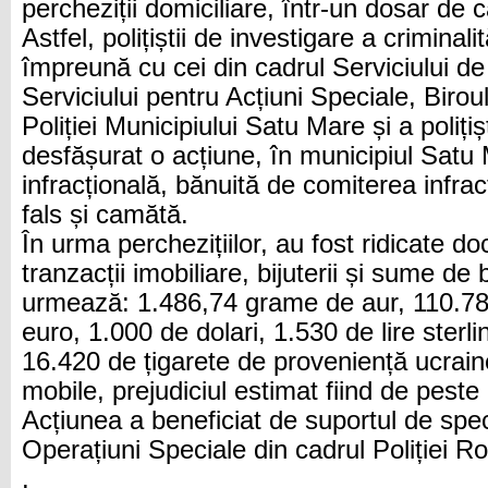
percheziții domiciliare, într-un dosar de 
Astfel, polițiștii de investigare a criminal
împreună cu cei din cadrul Serviciului de 
Serviciului pentru Acțiuni Speciale, Birou
Poliției Municipiului Satu Mare și a polițișt
desfășurat o acțiune, în municipiul Satu
infracțională, bănuită de comiterea infrac
fals și camătă.
În urma perchezițiilor, au fost ridicate 
tranzacții imobiliare, bijuterii și sume d
urmează: 1.486,74 grame de aur, 110.780
euro, 1.000 de dolari, 1.530 de lire sterli
16.420 de țigarete de proveniență ucrain
mobile, prejudiciul estimat fiind de pest
Acțiunea a beneficiat de suportul de speci
Operațiuni Speciale din cadrul Poliției 
.