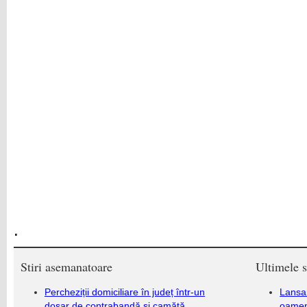
.
Stiri asemanatoare
Ultimele s
Percheziții domiciliare în județ într-un
Lansa
dosar de contrabandă și camătă
oameni