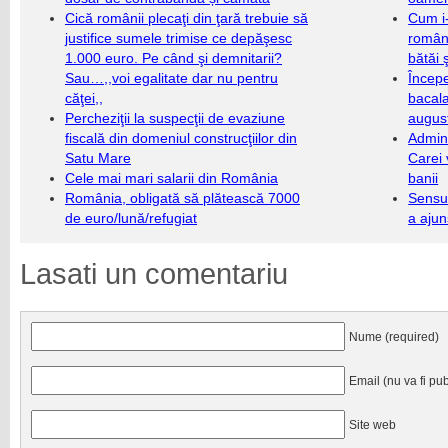
Cică românii plecaţi din ţară trebuie să
Cum i-
justifice sumele trimise ce depăşesc
români
1.000 euro. Pe când şi demnitarii?
bătăi 
Sau…,,voi egalitate dar nu pentru
Încep
căţei,,
bacala
Percheziţii la suspecţii de evaziune
augus
fiscală din domeniul construcţiilor din
Admini
Satu Mare
Carei 
Cele mai mari salarii din România
banii
România, obligată să plătească 7000
Sensul
de euro/lună/refugiat
a ajun
Lasati un comentariu
Nume (required)
Email (nu va fi pub
Site web