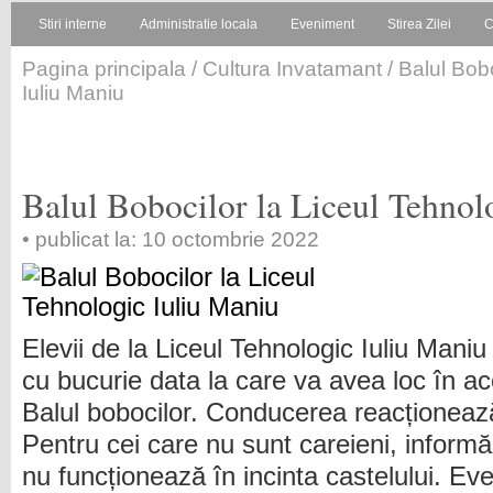
Stiri interne
Administratie locala
Eveniment
Stirea Zilei
C
Pagina principala
/
Cultura Invatamant
/ Balul Bobo
Iuliu Maniu
Balul Bobocilor la Liceul Tehnol
• publicat la: 10 octombrie 2022
Elevii de la Liceul Tehnologic Iuliu Mani
cu bucurie data la care va avea loc în a
Balul bobocilor. Conducerea reacționeaz
Pentru cei care nu sunt careieni, inform
nu funcționează în incinta castelului. Ev