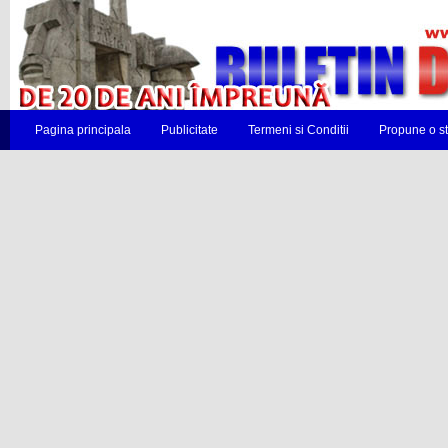
Pagina principala
Publicitate
Termeni si Conditii
Propune o st