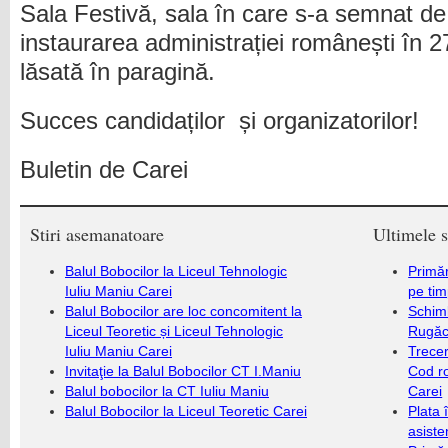
Sala Festivă, sala în care s-a semnat de
instaurarea administrației românești în 27
lăsată în paragină.
Succes candidaților și organizatorilor!
Buletin de Carei
Stiri asemanatoare
Ultimele s
Balul Bobocilor la Liceul Tehnologic
Primăr
Iuliu Maniu Carei
pe ti
Balul Bobocilor are loc concomitent la
Schim
Liceul Teoretic și Liceul Tehnologic
Rugăc
Iuliu Maniu Carei
Trecer
Invitaţie la Balul Bobocilor CT I.Maniu
Cod r
Balul bobocilor la CT Iuliu Maniu
Carei
Balul Bobocilor la Liceul Teoretic Carei
Plata 
asiste