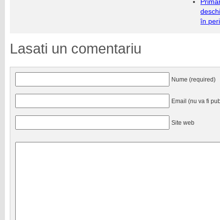
Primăr
deschi
în per
Lasati un comentariu
Nume (required)
Email (nu va fi pub
Site web