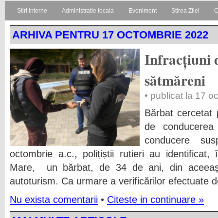
Stiri interne
Administratie locala
Eveniment
Stirea Zilei
C
ARHIVA PENTRU 17 OCTOMBRIE 2022
Infracțiuni d
sătmăreni
• publicat la 17 
Bărbat cercetat p
de conducerea
conducere su
octombrie a.c., polițiștii rutieri au identificat,
Mare, un bărbat, de 34 de ani, din aceeași l
autoturism. Ca urmare a verificărilor efectuate de 
Nu exista comentarii
•
Citeste in continuare »