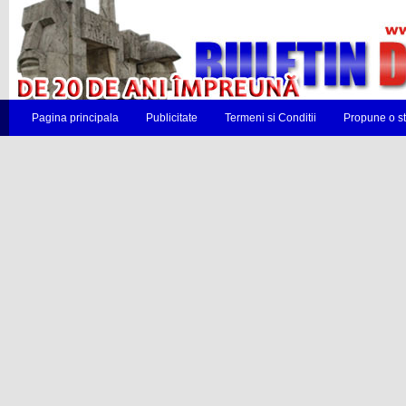
Pagina principala
Publicitate
Termeni si Conditii
Propune o st