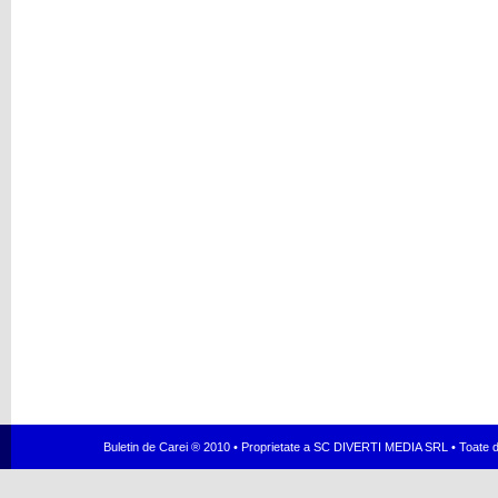
Buletin de Carei ® 2010 • Proprietate a SC DIVERTI MEDIA SRL • Toate dr