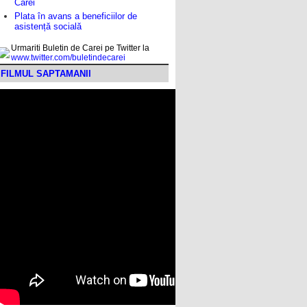
Carei
Plata în avans a beneficiilor de
asistență socială
Urmariti Buletin de Carei pe Twitter la
www.twitter.com/buletindecarei
FILMUL SAPTAMANII