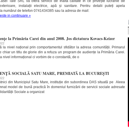
sei Tale SRL vă oferă servicii de înaltă calitate în ce privește lucrările de
xterioare, instalații electrice, apă și sanitare. Pentru detalii puteți apela
i la numărul de telefon 0741434385 sau la adresa de mail:
teste in continuare »
nțe la Primăria Carei din anul 2008. Jos dictatura Kovacs-Keizer
2022
ă la nivel național prin comportamentul sfidător la adresa comunității. Primarul
e chiar un titlu de glorie din a refuza un program de audiențe la Primăria Carei.
 nivel informațional ci vorbim de o constantă, de o
TENȚĂ SOCIALĂ SATU MARE, PREMIATĂ LA BUCUREȘTI
2022
stnici din Municipiul Satu Mare, instituție din subordinea DAS situată pe Aleea
emnat model de bună practică în domeniul furnizării de servicii sociale adresate
idarității Sociale a organizat