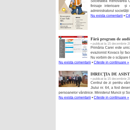
Societatea Renovarea Ca
finisaje interioare și e
administratorul societăți
Nu exista comentarii
•
Ci
Fără program de audie
• publicat la 15 decembrie 
Primăria Carei este unic
evazionist Kovacs își fac
Nu vorbim de o scăpare la
Nu exista comentarii
•
Citeste in continuare »
DIRECȚIA DE ASIS
• publicat la 15 decembrie 
Centrul de zi pentru vâr
Jiului nr. 64, a fost des
persoanelor vârstnice. Ministerul Muncii și Sol
Nu exista comentarii
•
Citeste in continuare »