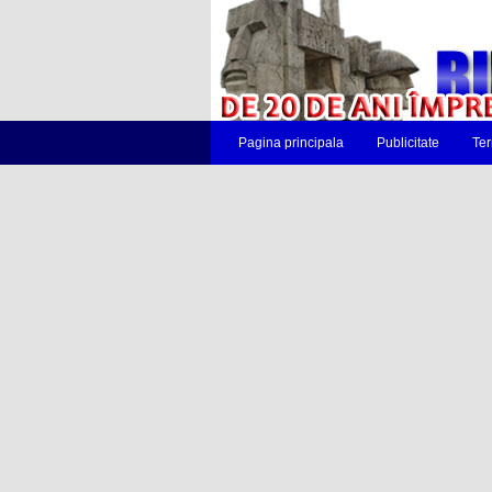
Pagina principala
Publicitate
Ter