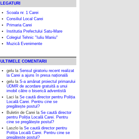
LEGATURI
Scoala nr. 1 Carei
Consiliul Local Carei
Primaria Carei
Institutia Prefectului Satu-Mare
Colegiul Tehnic "Iuliu Maniu"
Muzică Evenimente
ULTIMELE COMENTARII
gelu
la
Sensul giratoriu recent realizat
la Carei a ajuns în presa națională
gelu
la
S-a amânat proiectul primarului
UDMR de acordare gratuită a unui
imobil către o biserică adventistă
Laci
la
Se caută director pentru Poliția
Locală Carei. Pentru cine se
pregătește postul?
Buletin de Carei
la
Se caută director
pentru Poliția Locală Carei. Pentru
cine se pregătește postul?
Laszlo
la
Se caută director pentru
Poliția Locală Carei. Pentru cine se
pregătește postul?