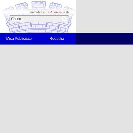
Autentificare
•
Abonati-va
Mica Publicitate
Redactia