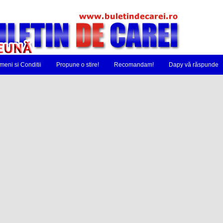
meni si Conditii
Propune o stire!
Recomandam!
Dapy vă răspunde