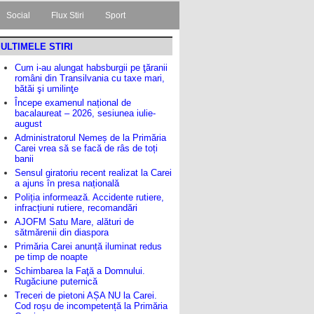
Social
Flux Stiri
Sport
ULTIMELE STIRI
Cum i-au alungat habsburgii pe ţăranii
români din Transilvania cu taxe mari,
bătăi şi umilinţe
Începe examenul național de
bacalaureat – 2026, sesiunea iulie-
august
Administratorul Nemeș de la Primăria
Carei vrea să se facă de râs de toți
banii
Sensul giratoriu recent realizat la Carei
a ajuns în presa națională
Poliția informează. Accidente rutiere,
infracțiuni rutiere, recomandări
AJOFM Satu Mare, alături de
sătmărenii din diaspora
Primăria Carei anunță iluminat redus
pe timp de noapte
Schimbarea la Faţă a Domnului.
Rugăciune puternică
Treceri de pietoni AȘA NU la Carei.
Cod roșu de incompetență la Primăria