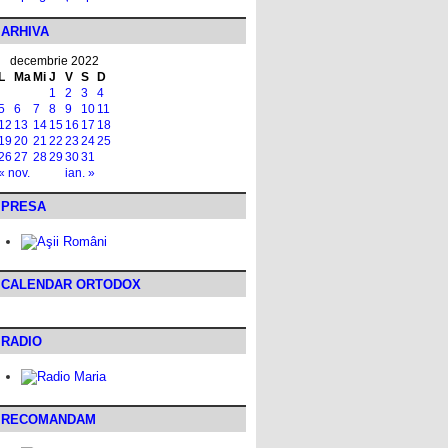
ARHIVA
decembrie 2022
L
Ma
Mi
J
V
S
D
1
2
3
4
5
6
7
8
9
10
11
12
13
14
15
16
17
18
19
20
21
22
23
24
25
26
27
28
29
30
31
« nov.
ian. »
PRESA
CALENDAR ORTODOX
RADIO
RECOMANDAM