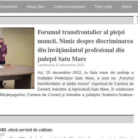
Eveniment
Stirea Zilei
Cultura Invatamant
Timp Liber
Opinii
Forumul transfrontalier al pieței
muncii. Nimic despre discriminarea
din învățământul profesional din
județul Satu Mare
• publicat la 15 decembrie 2022
Azi, 15 decembrie 2022, la Sala mare de ședințe a
Instituției Prefectului Satu Mare, a avut loc „Forumul
transfrontalier al pieței muncii” organizat de Camera de
Comerț, Industrie și Agricultură Satu Mare, în colaborare
 Meșteșugarilor, Camera de Comerț și Industrie a județului Szabolcs-Szatmar-
RL oferă servicii de calitate
2022