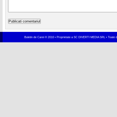
Buletin de Carei ® 2010 • Proprietate a SC DIVERTI MEDIA SRL • Toate dr