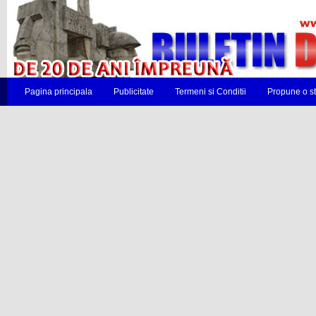
Pagina principala
Publicitate
Termeni si Conditii
Propune o st