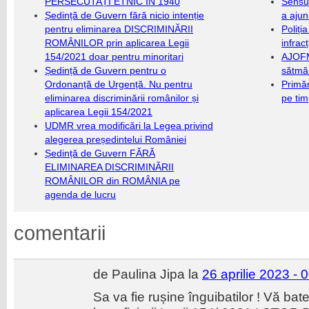
PERSECUTAȚI ETNIC ÎN 1940
Sensul
Ședință de Guvern fără nicio intenție
a ajun
pentru eliminarea DISCRIMINĂRII
Poliți
ROMÂNILOR prin aplicarea Legii
infrac
154/2021 doar pentru minoritari
AJOFM
Ședință de Guvern pentru o
sătmăr
Ordonanță de Urgență. Nu pentru
Primăr
eliminarea discriminării românilor și
pe ti
aplicarea Legii 154/2021
UDMR vrea modificări la Legea privind
alegerea președintelui României
Ședință de Guvern FĂRĂ
ELIMINAREA DISCRIMINĂRII
ROMÂNILOR din ROMÂNIA pe
agenda de lucru
comentarii
de Paulina Jipa la
26 aprilie 2023 - 
Sa va fie rușine înguibatilor ! Vă bate