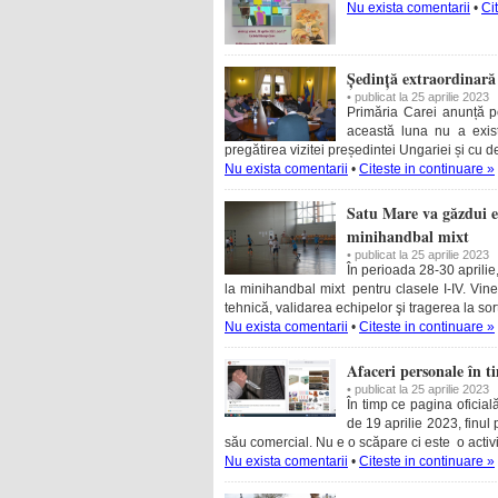
Nu exista comentarii
•
Ci
Ședință extraordinară 
• publicat la 25 aprilie 2023
Primăria Carei anunță p
această luna nu a exist
pregătirea vizitei președintei Ungariei și cu d
Nu exista comentarii
•
Citeste in continuare »
Satu Mare va găzdui e
minihandbal mixt
• publicat la 25 aprilie 2023
În perioada 28-30 aprili
la minihandbal mixt pentru clasele I-IV. Vin
tehnică, validarea echipelor şi tragerea la so
Nu exista comentarii
•
Citeste in continuare »
Afaceri personale în 
• publicat la 25 aprilie 2023
În timp ce pagina oficial
de 19 aprilie 2023, finul
său comercial. Nu e o scăpare ci este o activi
Nu exista comentarii
•
Citeste in continuare »