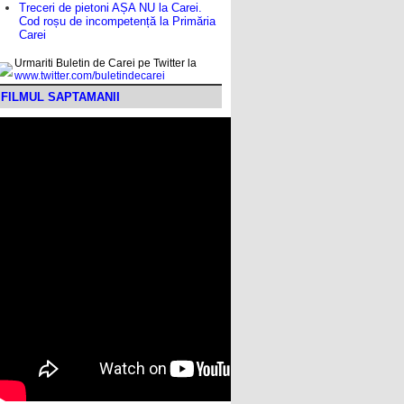
Treceri de pietoni AȘA NU la Carei.
Cod roșu de incompetență la Primăria
Carei
Urmariti Buletin de Carei pe Twitter la
www.twitter.com/buletindecarei
FILMUL SAPTAMANII