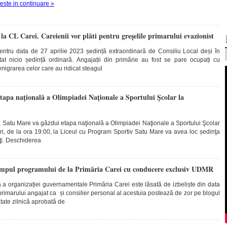
teste in continuare »
la CL Carei. Careienii vor plăti pentru greșelile primarului evazionist
entru data de 27 aprilie 2023 ședință extraordinară de Consiliu Local deși în
at nicio ședință ordinară. Angajații din primărie au fost se pare ocupați cu
enigrarea celor care au ridicat steagul
tapa naţională a Olimpiadei Naţionale a Sportului Şcolar la
e, Satu Mare va găzdui etapa naţională a Olimpiadei Naţionale a Sportului Şcolar
eri, de la ora 19:00, la Liceul cu Program Sportiv Satu Mare va avea loc ședinţa
rţi. Deschiderea
timpul programului de la Primăria Carei cu conducere exclusiv UDMR
ă a organizației guvernamentale Primăria Carei este lăsată de izbeliște din data
 primarului angajat ca și consilier personal al acestuia postează de zor pe blogul
tate zilnică aprobată de