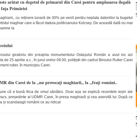
este arătat cu degetul de primarul din Carei pentru amplasarea ilegală
 fața Primăriei
aghiarii,, cu reținere lunară de 30% pe venit pentru neplata datoriilor la bugetul
rtistul maghiar care a făcut statuia politicianului Kolcsey. De această dată nu mai
doamne la
reiului
nsului giratoriu din preajma monumentului Ostașului Român a avut loc azi
 de 25 aprilie a.c., în jurul orelor 09.00, polițiștii din cadrul Biroului Rutier Carei
ment rutier, în municipiu Carei.
 din Carei de la ,,nu provocați maghiarii,, la ,,frați români..
e că e bună frica de omul sănătos. Doar așa se explică recentele ieșiri ale
vacs, președinte al UDMR Carei, în presa maghiară și cea aservită lui. După ce
a și scandalagii românii ce au ridicat