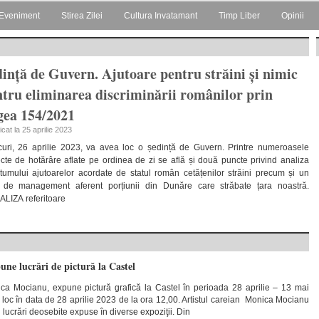
Eveniment
Stirea Zilei
Cultura Invatamant
Timp Liber
Opinii
ință de Guvern. Ajutoare pentru străini și nimic
tru eliminarea discriminării românilor prin
gea 154/2021
icat la 25 aprilie 2023
curi, 26 aprilie 2023, va avea loc o ședință de Guvern. Printre numeroasele
ecte de hotărâre aflate pe ordinea de zi se află și două puncte privind analiza
tumului ajutoarelor acordate de statul român cetățenilor străini precum și un
 de management aferent porțiunii din Dunăre care străbate țara noastră.
ALIZA referitoare
pune lucrări de pictură la Castel
ica Mocianu, expune pictură grafică la Castel în perioada 28 aprilie – 13 mai
 loc în data de 28 aprilie 2023 de la ora 12,00. Artistul careian Monica Mocianu
u lucrări deosebite expuse în diverse expoziţii. Din