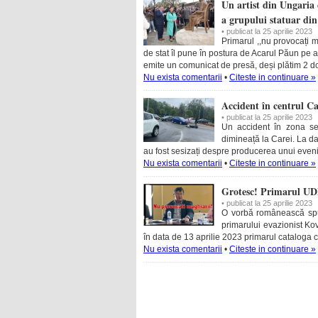
Un artist din Ungaria 
a grupului statuar din
• publicat la 25 aprilie 2023
Primarul ,,nu provocați m
de stat îl pune în postura de Acarul Păun pe a
emite un comunicat de presă, deși plătim 2 
Nu exista comentarii
•
Citeste in continuare »
Accident în centrul Ca
• publicat la 25 aprilie 2023
Un accident în zona se
dimineață la Carei. La data
au fost sesizați despre producerea unui eveni
Nu exista comentarii
•
Citeste in continuare »
Grotesc! Primarul UDMR
• publicat la 25 aprilie 2023
O vorbă românească spun
primarului evazionist Ko
în data de 13 aprilie 2023 primarul cataloga c
Nu exista comentarii
•
Citeste in continuare »