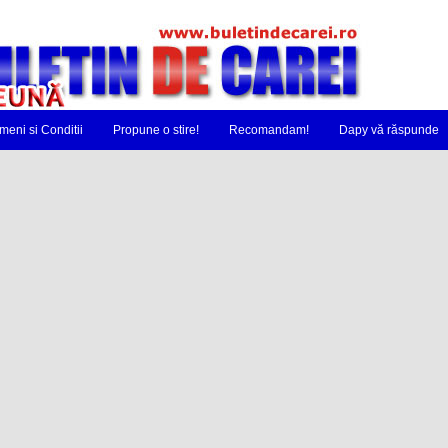
meni si Conditii
Propune o stire!
Recomandam!
Dapy vă răspunde