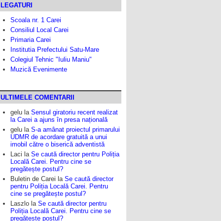
LEGATURI
Scoala nr. 1 Carei
Consiliul Local Carei
Primaria Carei
Institutia Prefectului Satu-Mare
Colegiul Tehnic "Iuliu Maniu"
Muzică Evenimente
ULTIMELE COMENTARII
gelu
la
Sensul giratoriu recent realizat
la Carei a ajuns în presa națională
gelu
la
S-a amânat proiectul primarului
UDMR de acordare gratuită a unui
imobil către o biserică adventistă
Laci
la
Se caută director pentru Poliția
Locală Carei. Pentru cine se
pregătește postul?
Buletin de Carei
la
Se caută director
pentru Poliția Locală Carei. Pentru
cine se pregătește postul?
Laszlo
la
Se caută director pentru
Poliția Locală Carei. Pentru cine se
pregătește postul?