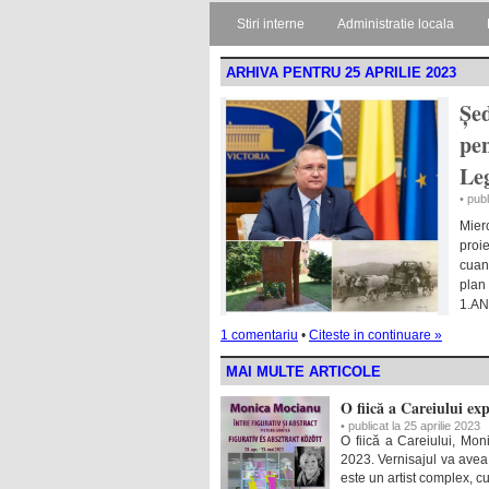
Stiri interne
Administratie locala
ARHIVA PENTRU 25 APRILIE 2023
Șed
pen
Le
• publ
Mier
proi
cuan
plan
1.AN
1 comentariu
•
Citeste in continuare »
MAI MULTE ARTICOLE
O fiică a Careiului ex
• publicat la 25 aprilie 2023
O fiică a Careiului, Mon
2023. Vernisajul va avea
este un artist complex, c