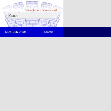
Autentificare
•
Abonati-va
Mica Publicitate
Redactia