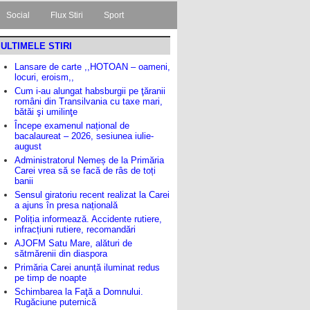
Social
Flux Stiri
Sport
ULTIMELE STIRI
Lansare de carte ,,HOTOAN – oameni,
locuri, eroism,,
Cum i-au alungat habsburgii pe ţăranii
români din Transilvania cu taxe mari,
bătăi şi umilinţe
Începe examenul național de
bacalaureat – 2026, sesiunea iulie-
august
Administratorul Nemeș de la Primăria
Carei vrea să se facă de râs de toți
banii
Sensul giratoriu recent realizat la Carei
a ajuns în presa națională
Poliția informează. Accidente rutiere,
infracțiuni rutiere, recomandări
AJOFM Satu Mare, alături de
sătmărenii din diaspora
Primăria Carei anunță iluminat redus
pe timp de noapte
Schimbarea la Faţă a Domnului.
Rugăciune puternică