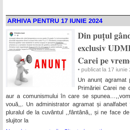
ARHIVA PENTRU 17 IUNIE 2024
Din puțul gând
exclusiv UDMR
Carei pe vrem
• publicat la 17 iuni
Un anunț agramat p
Primăriei Carei ne
aur a comunismului în care se spunea…,,vom
vouă,,. Un administrator agramat și analfabet 
pluralul de la cuvântul ,,fântână,, și ne face de
slujitor la