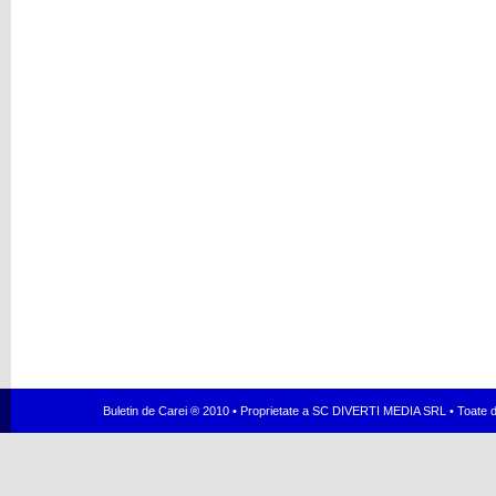
Buletin de Carei ® 2010 • Proprietate a SC DIVERTI MEDIA SRL • Toate dr