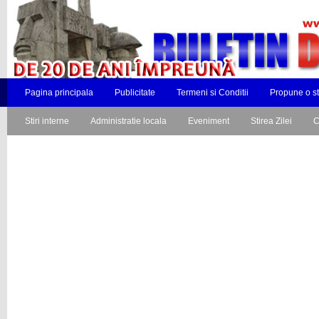
Pagina principala
Publicitate
Termeni si Conditii
Propune o st
Stiri interne
Administratie locala
Eveniment
Stirea Zilei
C