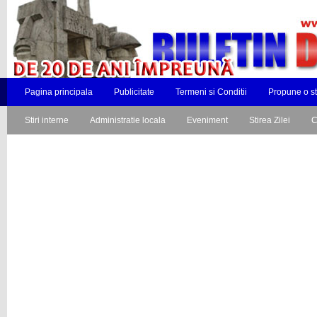
Pagina principala
Publicitate
Termeni si Conditii
Propune o st
Stiri interne
Administratie locala
Eveniment
Stirea Zilei
C