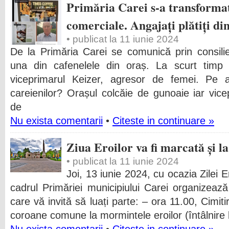
Primăria Carei s-a transformat 
comerciale. Angajați plătiți di
• publicat la 11 iunie 2024
De la Primăria Carei se comunică prin consili
una din cafenelele din oraș. La scurt timp
viceprimarul Keizer, agresor de femei. Pe 
careienilor? Orașul colcăie de gunoaie iar vice
de
Nu exista comentarii
•
Citeste in continuare »
Ziua Eroilor va fi marcată și l
• publicat la 11 iunie 2024
Joi, 13 iunie 2024, cu ocazia Zilei E
cadrul Primăriei municipiului Carei organizează
care vă invită să luați parte: – ora 11.00, Cimit
coroane comune la mormintele eroilor (întâlnire