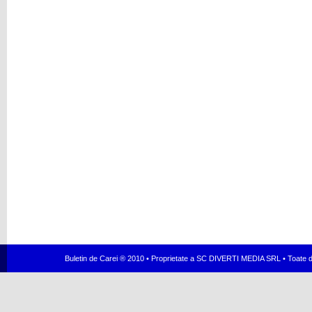
Buletin de Carei ® 2010 • Proprietate a SC DIVERTI MEDIA SRL • Toate dr