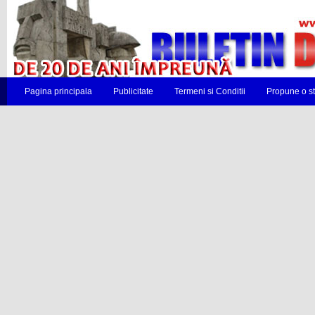
Pagina principala
Publicitate
Termeni si Conditii
Propune o st