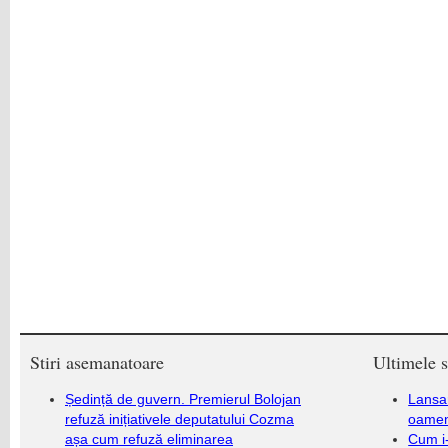
Stiri asemanatoare
Ultimele s
Ședință de guvern. Premierul Bolojan
Lansa
refuză inițiativele deputatului Cozma
oameni
așa cum refuză eliminarea
Cum i-