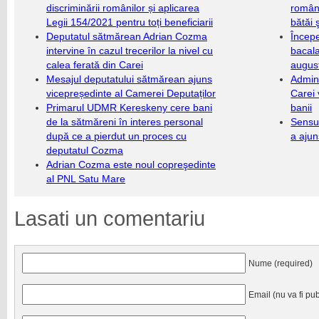
discriminării românilor și aplicarea
români
Legii 154/2021 pentru toți beneficiarii
bătăi 
Deputatul sătmărean Adrian Cozma
Încep
intervine în cazul trecerilor la nivel cu
bacala
calea ferată din Carei
augus
Mesajul deputatului sătmărean ajuns
Admini
vicepreședinte al Camerei Deputaților
Carei 
Primarul UDMR Kereskeny cere bani
banii
de la sătmăreni în interes personal
Sensul
după ce a pierdut un proces cu
a ajun
deputatul Cozma
Adrian Cozma este noul copreşedinte
al PNL Satu Mare
Lasati un comentariu
Nume (required)
Email (nu va fi pub