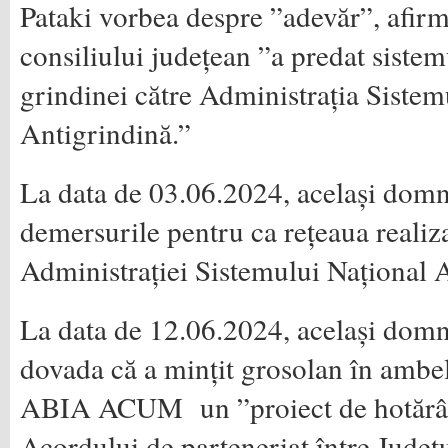
Pataki vorbea despre ”adevăr”, afirm
consiliului județean ”a predat siste
grindinei către Administrația Sistem
Antigrindină.”
La data de 03.06.2024, același domn 
demersurile pentru ca rețeaua realiza
Administrației Sistemului Național 
La data de 12.06.2024, același domn
dovada că a mințit grosolan în ambele
ABIA ACUM un ”proiect de hotărâr
Acordului de parteneriat între Judeţ