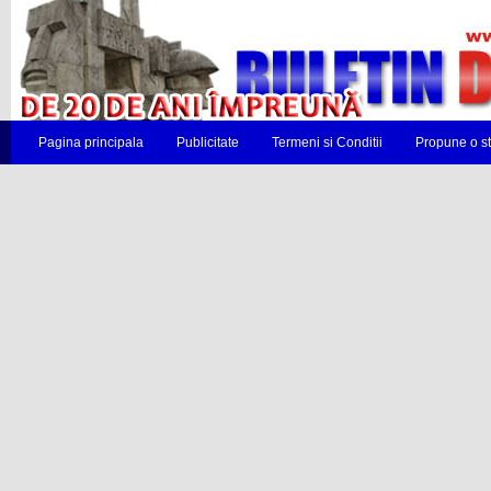
Pagina principala
Publicitate
Termeni si Conditii
Propune o st