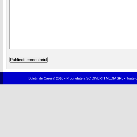
Buletin de Carei ® 2010 • Proprietate a SC DIVERTI MEDIA SRL • Toate dr