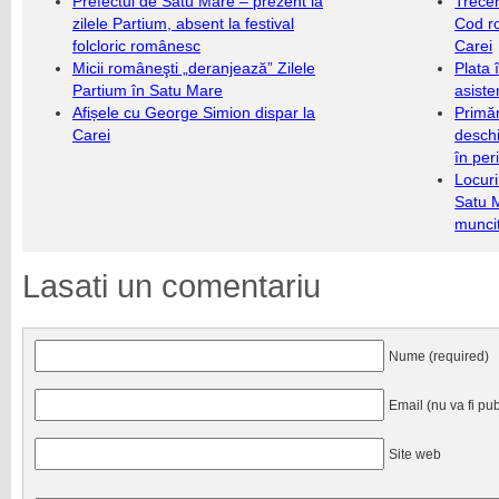
Prefectul de Satu Mare – prezent la
Trecer
zilele Partium, absent la festival
Cod r
folcloric românesc
Carei
Micii româneşti „deranjează” Zilele
Plata 
Partium în Satu Mare
asiste
Afișele cu George Simion dispar la
Primăr
Carei
deschi
în per
Locuri
Satu 
munci
Lasati un comentariu
Nume (required)
Email (nu va fi pub
Site web