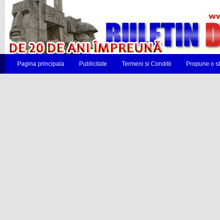
Pagina principala
Publicitate
Termeni si Conditii
Propune o st