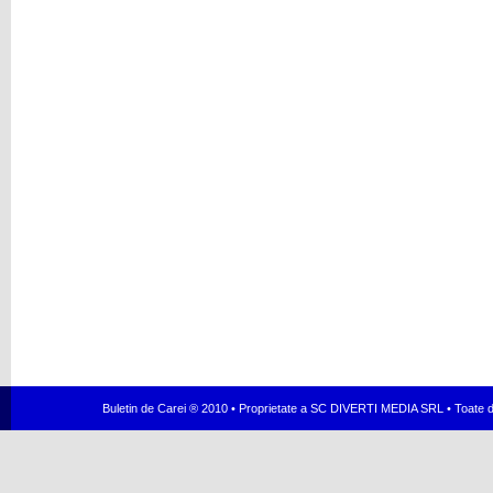
Buletin de Carei ® 2010 • Proprietate a SC DIVERTI MEDIA SRL • Toate dr