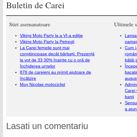
Buletin de Carei
Stiri asemanatoare
Ultimele s
Viking Moto Party la a VI-a ediţie
Lansa
Viking Moto Party la Petreşti
oameni
La Carei femeile sunt mai
Cum i-
conștiincioase decât bărbații. Prezență
români
la vot de 33,30% înainte cu o oră de
bătăi 
închiderea urnelor
Încep
878 de careieni au primit ajutoare de
bacala
încălzire
augus
Moș Nicolae motociclist
Admini
Carei 
banii
Sensul
a ajun
Lasati un comentariu