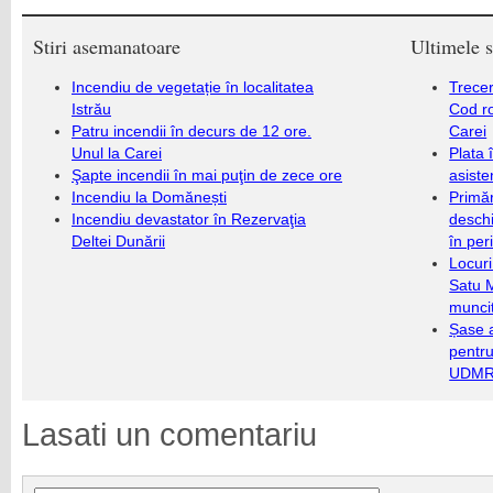
Stiri asemanatoare
Ultimele s
Incendiu de vegetație în localitatea
Trecer
Istrău
Cod r
Patru incendii în decurs de 12 ore.
Carei
Unul la Carei
Plata 
Şapte incendii în mai puţin de zece ore
asiste
Incendiu la Domănești
Primăr
Incendiu devastator în Rezervaţia
deschi
Deltei Dunării
în per
Locuri
Satu 
munci
Șase a
pentru
UDMR 
Lasati un comentariu