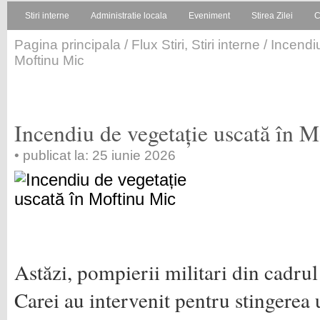
Stiri interne
Administratie locala
Eveniment
Stirea Zilei
C
Pagina principala
/
Flux Stiri
,
Stiri interne
/ Incendi
Moftinu Mic
Incendiu de vegetație uscată în 
• publicat la: 25 iunie 2026
Astăzi, pompierii militari din cadru
Carei au intervenit pentru stingerea