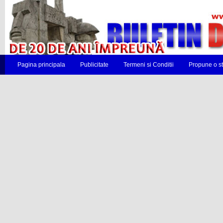
Pagina principala
Publicitate
Termeni si Conditii
Propune o st