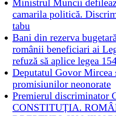
Ministrul Muncii defileaz
camarila politică. Discri
tabu
Bani din rezerva bugetară
românii beneficiari ai L
refuză să aplice legea 15
Deputatul Govor Mircea s
promisiunilor neonorate
Premierul discrimina
CONSTITUȚIA. ROMÂN