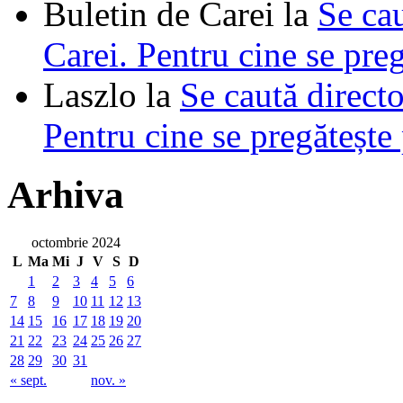
Buletin de Carei
la
Se cau
Carei. Pentru cine se pre
Laszlo
la
Se caută directo
Pentru cine se pregătește
Arhiva
octombrie 2024
L
Ma
Mi
J
V
S
D
1
2
3
4
5
6
7
8
9
10
11
12
13
14
15
16
17
18
19
20
21
22
23
24
25
26
27
28
29
30
31
« sept.
nov. »