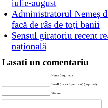
iulie-august
Administratorul Nemeș de
facă de râs de toți banii
Sensul giratoriu recent re
națională
Lasati un comentariu
Nume (required)
Email (nu va fi publicat) (required)
Site web