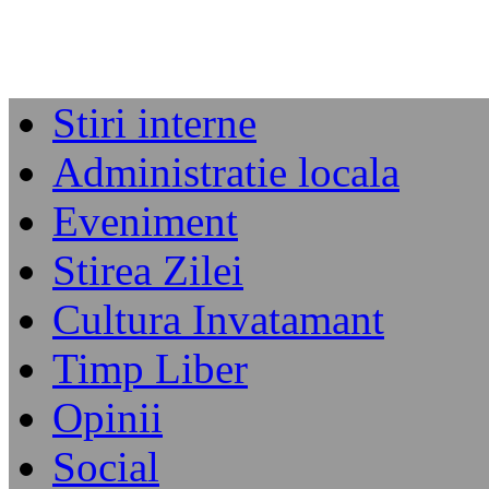
Stiri interne
Administratie locala
Eveniment
Stirea Zilei
Cultura Invatamant
Timp Liber
Opinii
Social