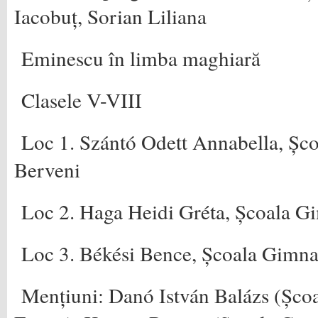
Iacobuț, Sorian Liliana
Eminescu în limba maghiară
Clasele V-VIII
Loc 1. Szántó Odett Annabella, Șc
Berveni
Loc 2. Haga Heidi Gréta, Școala G
Loc 3. Békési Bence, Școala Gimnaz
Mențiuni: Danó István Balázs (Șco