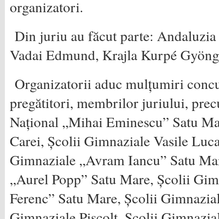
organizatori.
Din juriu au făcut parte: Andaluzia
Vadai Edmund, Krajla Kurpé Gyöngy
Organizatorii aduc mulțumiri concur
pregătitori, membrilor juriului, pre
Național „Mihai Eminescu” Satu Mar
Carei, Școlii Gimnaziale Vasile Luca
Gimnaziale „Avram Iancu” Satu Mar
„Aurel Popp” Satu Mare, Școlii Gim
Ferenc” Satu Mare, Școlii Gimnaziale
Gimnaziale Pișcolt, Școlii Gimnazial