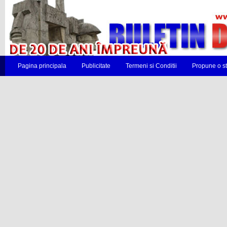
Pagina principala
Publicitate
Termeni si Conditii
Propune o st