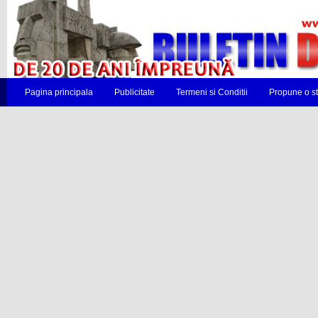
Pagina principala
Publicitate
Termeni si Conditii
Propune o st