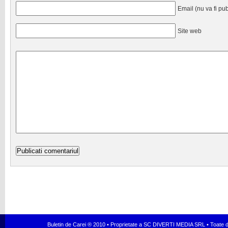
Email (nu va fi pub
Site web
Buletin de Carei ® 2010 • Proprietate a SC DIVERTI MEDIA SRL • Toate dr