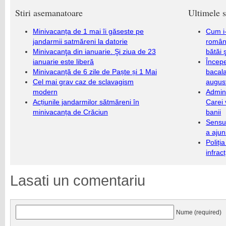
Stiri asemanatoare
Ultimele s
Minivacanța de 1 mai îi găseste pe
Cum i-
jandarmii satmăreni la datorie
români
Minivacanţa din ianuarie. Şi ziua de 23
bătăi 
ianuarie este liberă
Încep
Minivacanță de 6 zile de Paște și 1 Mai
bacala
Cel mai grav caz de sclavagism
augus
modern
Admini
Acțiunile jandarmilor sătmăreni în
Carei 
minivacanța de Crăciun
banii
Sensul
a ajun
Poliți
infrac
Lasati un comentariu
Nume (required)