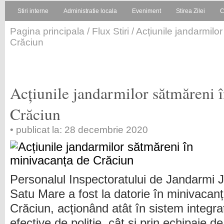
Stiri interne
Administratie locala
Eveniment
Stirea Zilei
C
Pagina principala
/
Flux Stiri
/ Acțiunile jandarmilo
Crăciun
Acțiunile jandarmilor sătmăreni 
Crăciun
• publicat la: 28 decembrie 2020
Personalul Inspectoratului de Jandarmi 
Satu Mare a fost la datorie în minivacan
Crăciun, acționând atât în sistem integra
efective de poliție, cât și prin echipaje d