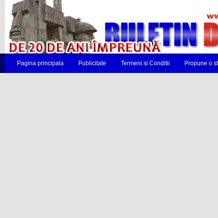
Pagina principala
Publicitate
Termeni si Conditii
Propune o st