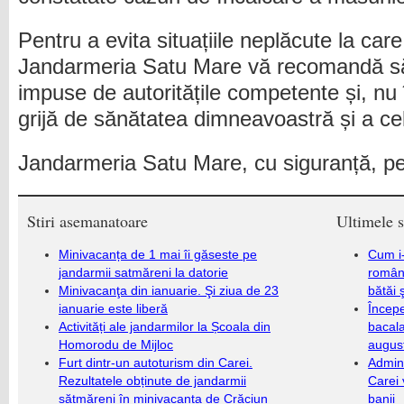
Pentru a evita situațiile neplăcute la car
Jandarmeria Satu Mare vă recomandă să
impuse de autoritățile competente și, nu î
grijă de sănătatea dimneavoastră și a cel
Jandarmeria Satu Mare, cu siguranță, pe
Stiri asemanatoare
Ultimele s
Minivacanța de 1 mai îi găseste pe
Cum i-
jandarmii satmăreni la datorie
români
Minivacanţa din ianuarie. Şi ziua de 23
bătăi 
ianuarie este liberă
Încep
Activități ale jandarmilor la Școala din
bacala
Homorodu de Mijloc
augus
Furt dintr-un autoturism din Carei.
Admini
Rezultatele obținute de jandarmii
Carei 
sătmăreni în minivacanța de Crăciun
banii