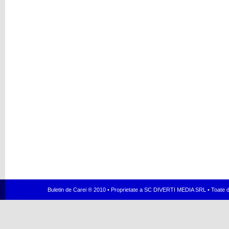
Buletin de Carei ® 2010 • Proprietate a SC DIVERTI MEDIA SRL • Toate dr