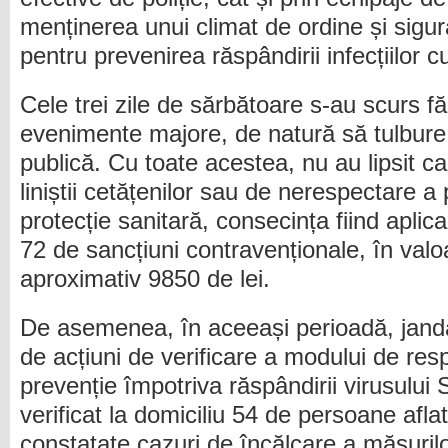
menținerea unui climat de ordine și sigur
pentru prevenirea răspândirii infecțiilor
Cele trei zile de sărbătoare s-au scurs fă
evenimente majore, de natură să tulbure g
publică. Cu toate acestea, nu au lipsit ca
liniștii cetățenilor sau de nerespectare a
protecție sanitară, consecința fiind aplic
72 de sancțiuni contravenționale, în valo
aproximativ 9850 de lei.
De asemenea, în aceeași perioadă, jandar
de acțiuni de verificare a modului de res
prevenție împotriva răspândirii virusului
verificat la domiciliu 54 de persoane aflat
constatate cazuri de încălcare a măsuril