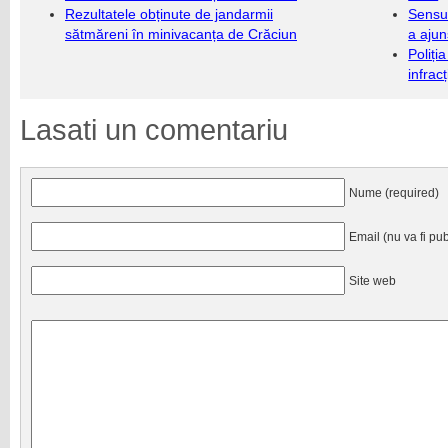
Rezultatele obținute de jandarmii
Sensul
sătmăreni în minivacanța de Crăciun
a ajun
Poliți
infrac
Lasati un comentariu
Nume (required)
Email (nu va fi pub
Site web