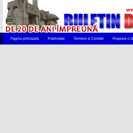
Pagina principala
Publicitate
Termeni si Conditii
Propune o st