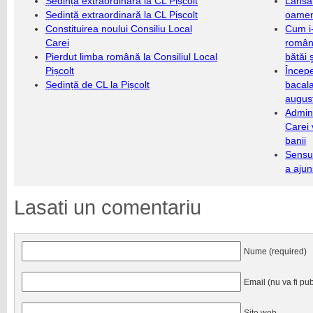
Ședință extraordinară la CL Pișcolt
Lansa
Ședință extraordinară la CL Pișcolt
oameni
Constituirea noului Consiliu Local
Cum i-
Carei
români
Pierdut limba română la Consiliul Local
bătăi 
Pișcolt
Încep
Ședință de CL la Pișcolt
bacala
augus
Admini
Carei 
banii
Sensul
a ajun
Lasati un comentariu
Nume (required)
Email (nu va fi pub
Site web