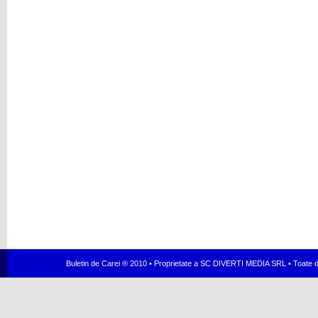
Buletin de Carei ® 2010 • Proprietate a SC DIVERTI MEDIA SRL • Toate dr