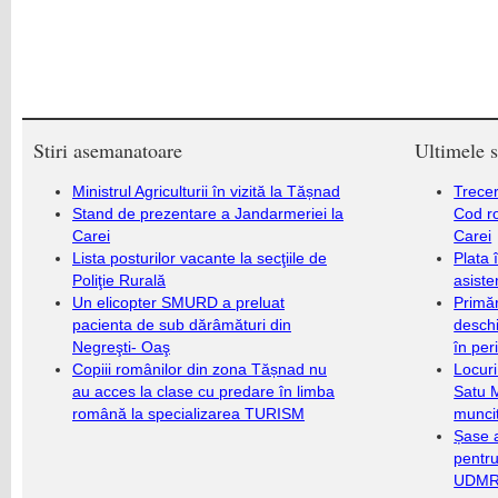
Stiri asemanatoare
Ultimele s
Ministrul Agriculturii în vizită la Tășnad
Trecer
Stand de prezentare a Jandarmeriei la
Cod r
Carei
Carei
Lista posturilor vacante la secţiile de
Plata 
Poliţie Rurală
asiste
Un elicopter SMURD a preluat
Primăr
pacienta de sub dărâmături din
deschi
Negreşti- Oaş
în per
Copiii românilor din zona Tășnad nu
Locuri
au acces la clase cu predare în limba
Satu 
română la specializarea TURISM
munci
Șase a
pentru
UDMR 