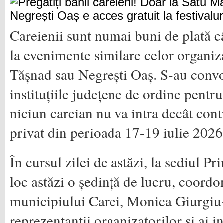
Careienii sunt numai buni de plată c
la evenimente similare celor organiz
Tășnad sau Negrești Oaș. S-au convoc
instituțiile județene de ordine pentru
niciun careian nu va intra decât contr
privat din perioada 17-19 iulie 2026
În cursul zilei de astăzi, la sediul Pr
loc astăzi o ședință de lucru, coord
municipiului Carei, Monica Giurgi
reprezentanții organizatorilor și ai in