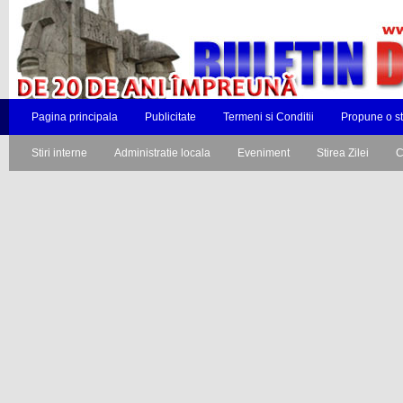
Pagina principala
Publicitate
Termeni si Conditii
Propune o st
Stiri interne
Administratie locala
Eveniment
Stirea Zilei
C