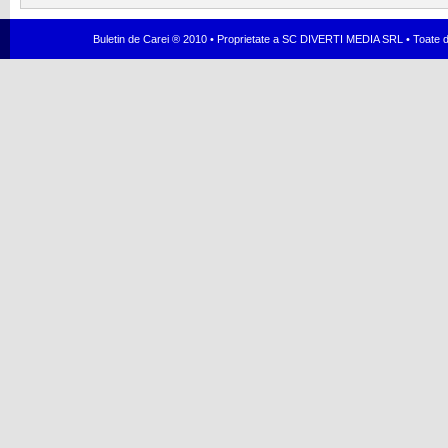
Buletin de Carei ® 2010 • Proprietate a SC DIVERTI MEDIA SRL • Toate dr