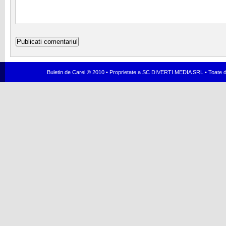
Buletin de Carei ® 2010 • Proprietate a SC DIVERTI MEDIA SRL • Toate dr