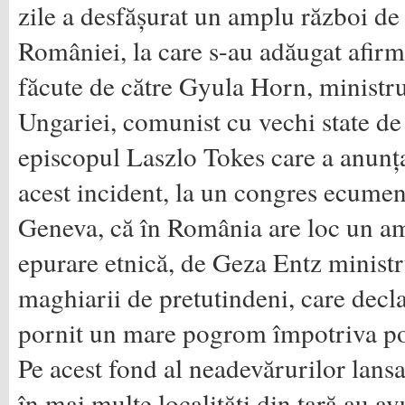
zile a desfășurat un amplu război d
României, la care s-au adăugat afirm
făcute de către Gyula Horn, ministru
Ungariei, comunist cu vechi state de
episcopul Laszlo Tokes care a anunț
acest incident, la un congres ecumeni
Geneva, că în România are loc un a
epurare etnică, de Geza Entz ministr
maghiarii de pretutindeni, care decl
pornit un mare pogrom împotriva po
Pe acest fond al neadevărurilor lansa
în mai multe localități din țară au av