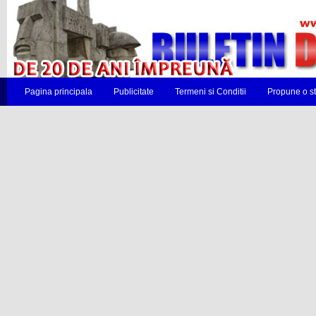
Pagina principala
Publicitate
Termeni si Conditii
Propune o st