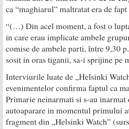
ca “maghiarul” maltratat era de fap
“(…) Din acel moment, a fost o lupt
in care erau impli­cate ambele grupuri
comise de ambele parti, între 9,30 p.
sosit in oras tiganii, sa-i spri­jine pe
Interviurile luate de „Helsinki Watc
evenimentelor confirma faptul ca mag
Prima­rie neinarmati si s-au inarmat
autoaparare in momentul primului at
fragment din „Helsinki Watch” (sur