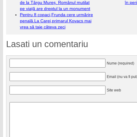
de la Târgu Mureș. Românul mutilat
în per
pe viață are dreptul la un monument
Pentru 8 copaci,Frunda cere urmărire
penală.La Carei,primarul Kovacs mai
vrea să taie câteva zeci
Lasati un comentariu
Nume (required)
Email (nu va fi pub
Site web