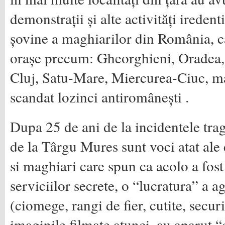
demonstrații și alte activități iredent
șovine a maghiarilor din România, c
orașe precum: Gheorghieni, Oradea,
Cluj, Satu-Mare, Miercurea-Ciuc, ma
scandat lozinci antiromânești .
Dupa 25 de ani de la incidentele tra
de la Târgu Mures sunt voci atat ale 
si maghiari care spun ca acolo a fost
serviciilor secrete, o “lucratura” a a
(ciomege, rangi de fier, cutite, secur
imaginile filmate atunci, au aparut 