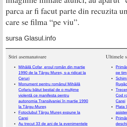
parca ar fi facut parte din recuzita u
care se filma “pe viu”.
sursa Glasul.info
Stiri asemanatoare
Ultimele s
Mihăilă Cofar, eroul român din martie
Primăr
1990 de la Târgu Mureș, s-a ridicat la
pe ti
Ceruri
Schim
Monument pentru românul Mihăilă
Rugăc
Cofariu bătut bestial de o mulțime
Trecer
violentă ce manifesta pentru
Cod r
autonomia Transilvaniei în martie 1990
Carei
la Târgu-Mureș
Plata 
Fotoclubul Târgu Mureș expune la
asiste
Carei
Primăr
Au trecut 33 de ani de la evenimentele
deschi