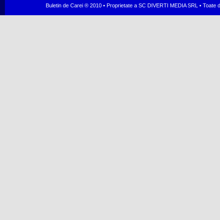
Buletin de Carei ® 2010 • Proprietate a SC DIVERTI MEDIA SRL • Toate dr