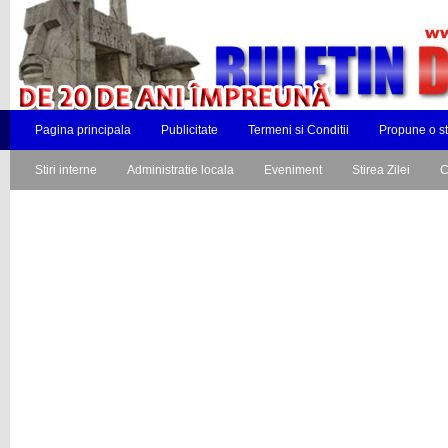
Pagina principala
Publicitate
Termeni si Conditii
Propune o st
Stiri interne
Administratie locala
Eveniment
Stirea Zilei
C