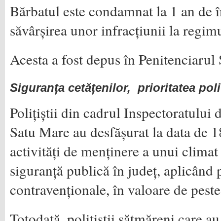
Bărbatul este condamnat la 1 an de î
săvârșirea unor infracțiunii la regimu
Acesta a fost depus în Penitenciarul
Siguranța cetățenilor, prioritatea poli
Polițiștii din cadrul Inspectoratului 
Satu Mare au desfășurat la data de 18
activități de menținere a unui climat
siguranță publică în județ, aplicând 
contravenționale, în valoare de peste
Totodată, polițiștii sătmăreni care a