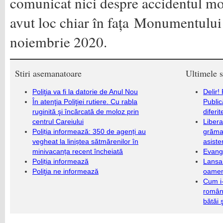
comunicat nici despre accidentul mo
avut loc chiar în fața Monumentulu
noiembrie 2020.
Stiri asemanatoare
Ultimele s
Poliţia va fi la datorie de Anul Nou
Delir!
În atenţia Poliţiei rutiere. Cu rabla
Public
ruginită şi încărcată de moloz prin
diferi
centrul Careiului
Libera
Poliția informează: 350 de agenți au
grămad
vegheat la liniștea sătmărenilor în
asiste
minivacanța recent încheiată
Evang
Poliția informează
Lansa
Poliţia ne informează
oameni
Cum i-
români
bătăi 