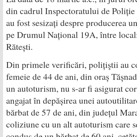
din cadrul Inspectoratului de Poliți
au fost sesizați despre producerea un
pe Drumul Național 19A, între localit
Rătești.
Din primele verificări, polițiştii au c
femeie de 44 de ani, din oraș Tășna
un autoturism, nu s-ar fi asigurat cor
angajat în depășirea unei autoutilit
bărbat de 57 de ani, din județul Mar
coliziune cu un alt autoturism care se
condus de un bărbat de 60 ani, cetă