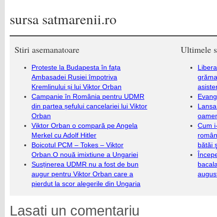
sursa satmarenii.ro
Stiri asemanatoare
Ultimele s
Proteste la Budapesta în fața
Libera
Ambasadei Rusiei împotriva
grămad
Kremlinului și lui Viktor Orban
asiste
Campanie în România pentru UDMR
Evang
din partea șefului cancelariei lui Viktor
Lansa
Orban
oameni
Viktor Orban o compară pe Angela
Cum i-
Merkel cu Adolf Hitler
români
Boicotul PCM – Tokes – Viktor
bătăi 
Orban.O nouă imixtiune a Ungariei
Încep
Susținerea UDMR nu a fost de bun
bacala
augur pentru Viktor Orban care a
augus
pierdut la scor alegerile din Ungaria
Lasati un comentariu