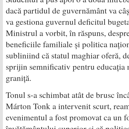
dacă partidul de guvernământ va câșt
va gestiona guvernul deficitul buget
Ministrul a vorbit, în răspuns, desp
beneficiile familiale și politica națio
subliniind că statul maghiar oferă, 
sprijin semnificativ pentru educația
graniță.
Tonul s-a schimbat atât de brusc în
Márton Tonk a intervenit scurt, ream
evenimentul a fost promovat ca un f
învățământului superior și că politica