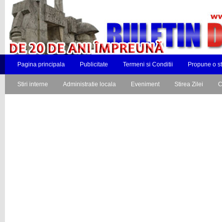
Pagina principala
Publicitate
Termeni si Conditii
Propune o st
Stiri interne
Administratie locala
Eveniment
Stirea Zilei
C