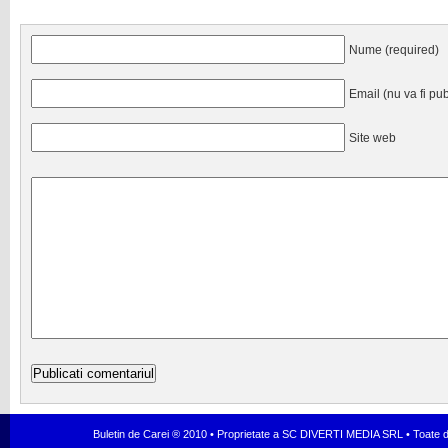
Nume (required)
Email (nu va fi pub
Site web
Buletin de Carei ® 2010 • Proprietate a SC DIVERTI MEDIA SRL • Toate dr