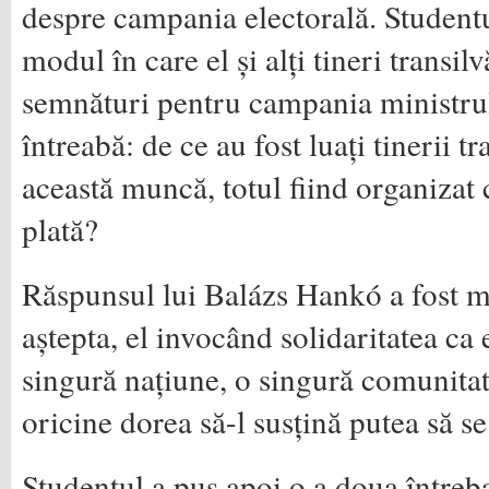
despre campania electorală. Studentu
modul în care el și alți tineri transil
semnături pentru campania ministrul
întreabă: de ce au fost luați tinerii t
această muncă, totul fiind organizat 
plată?
Răspunsul lui Balázs Hankó a fost ma
aștepta, el invocând solidaritatea ca
singură națiune, o singură comunitate
oricine dorea să-l susțină putea să se
Studentul a pus apoi o a doua întreb