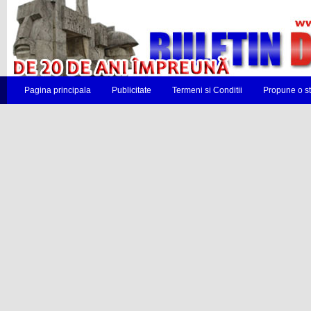
Pagina principala
Publicitate
Termeni si Conditii
Propune o st