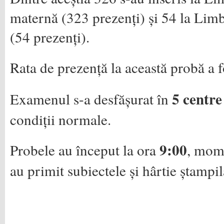
maternă (323 prezenți) și 54 la Li
(54 prezenți).
Rata de prezență la această probă a 
5 centr
Examenul s-a desfășurat în
condiții normale.
9:00
Probele au început la ora
, mome
au primit subiectele și hârtie ștampi