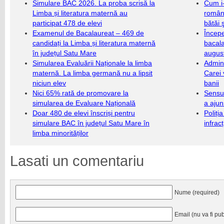
Simulare BAC 2026. La proba scrisă la
Cum i-
Limba și literatura maternă au
români
participat 478 de elevi
bătăi 
Examenul de Bacalaureat – 469 de
Încep
candidați la Limba și literatura maternă
bacala
în județul Satu Mare
augus
Simularea Evaluării Naționale la limba
Admini
maternă. La limba germană nu a lipsit
Carei 
niciun elev
banii
Nici 65% rată de promovare la
Sensul
simularea de Evaluare Națională
a ajun
Doar 480 de elevi înscriși pentru
Poliți
simulare BAC în județul Satu Mare în
infrac
limba minorităților
Lasati un comentariu
Nume (required)
Email (nu va fi pub