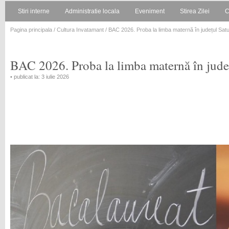
Stiri interne
Administratie locala
Eveniment
Stirea Zilei
C
Pagina principala
/
Cultura Invatamant
/ BAC 2026. Proba la limba maternă în județul Sat
BAC 2026. Proba la limba maternă în jude
• publicat la: 3 iulie 2026