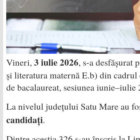
3 iulie 2026
Vineri,
, s-a desfășurat 
și literatura maternă E.b) din cadru
de bacalaureat, sesiunea iunie–iulie
La nivelul județului Satu Mare au fos
candidați
.
Dintre aceștia 326 s-au înscris la L