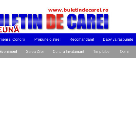
meni si Conditii
Propune o stire!
Recomandam!
Dapy vă răspunde
Eveniment
Stirea Zilei
Cultura Invatamant
Timp Liber
Opinii