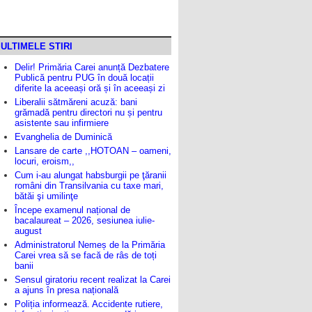
ULTIMELE STIRI
Delir! Primăria Carei anunță Dezbatere
Publică pentru PUG în două locații
diferite la aceeași oră și în aceeași zi
Liberalii sătmăreni acuză: bani
grămadă pentru directori nu și pentru
asistente sau infirmiere
Evanghelia de Duminică
Lansare de carte ,,HOTOAN – oameni,
locuri, eroism,,
Cum i-au alungat habsburgii pe ţăranii
români din Transilvania cu taxe mari,
bătăi şi umilinţe
Începe examenul național de
bacalaureat – 2026, sesiunea iulie-
august
Administratorul Nemeș de la Primăria
Carei vrea să se facă de râs de toți
banii
Sensul giratoriu recent realizat la Carei
a ajuns în presa națională
Poliția informează. Accidente rutiere,