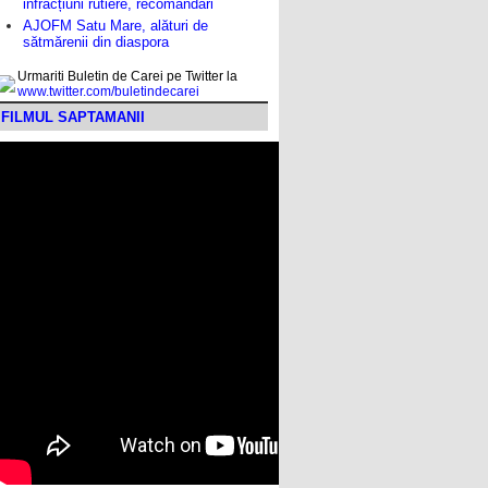
infracțiuni rutiere, recomandări
AJOFM Satu Mare, alături de
sătmărenii din diaspora
Urmariti Buletin de Carei pe Twitter la
www.twitter.com/buletindecarei
FILMUL SAPTAMANII