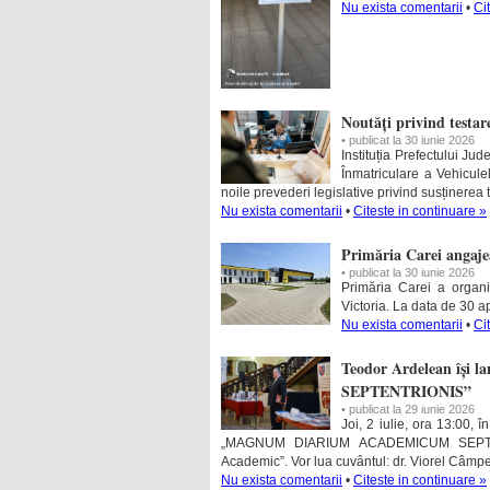
Nu exista comentarii
•
Ci
Noutăți privind testa
• publicat la 30 iunie 2026
Instituția Prefectului J
Înmatriculare a Vehicule
noile prevederi legislative privind susținerea t
Nu exista comentarii
•
Citeste in continuare »
Primăria Carei angaje
• publicat la 30 iunie 2026
Primăria Carei a organi
Victoria. La data de 30 a
Nu exista comentarii
•
Ci
Teodor Ardelean îș
SEPTENTRIONIS”
• publicat la 29 iunie 2026
Joi, 2 iulie, ora 13:00, 
„MAGNUM DIARIUM ACADEMICUM SEPTENTRI
Academic”. Vor lua cuvântul: dr. Viorel Câmp
Nu exista comentarii
•
Citeste in continuare »