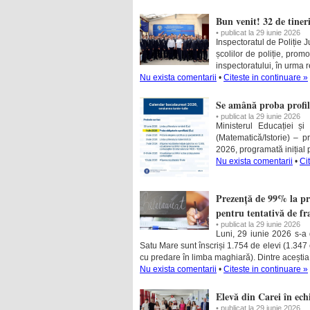
Bun venit! 32 de tiner
• publicat la 29 iunie 2026
Inspectoratul de Poliție 
școlilor de poliție, promo
inspectoratului, în urma rep
Nu exista comentarii
•
Citeste in continuare »
Se amână proba profil
• publicat la 29 iunie 2026
Ministerul Educației și
(Matematică/Istorie) – 
2026, programată inițial 
Nu exista comentarii
•
Ci
Prezență de 99% la pr
pentru tentativă de f
• publicat la 29 iunie 2026
Luni, 29 iunie 2026 s-a 
Satu Mare sunt înscriși 1.754 de elevi (1.347 
cu predare în limba maghiară). Dintre aceștia
Nu exista comentarii
•
Citeste in continuare »
Elevă din Carei în echi
• publicat la 29 iunie 2026