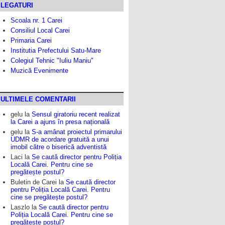
LEGATURI
Scoala nr. 1 Carei
Consiliul Local Carei
Primaria Carei
Institutia Prefectului Satu-Mare
Colegiul Tehnic "Iuliu Maniu"
Muzică Evenimente
ULTIMELE COMENTARII
gelu
la
Sensul giratoriu recent realizat
la Carei a ajuns în presa națională
gelu
la
S-a amânat proiectul primarului
UDMR de acordare gratuită a unui
imobil către o biserică adventistă
Laci
la
Se caută director pentru Poliția
Locală Carei. Pentru cine se
pregătește postul?
Buletin de Carei
la
Se caută director
pentru Poliția Locală Carei. Pentru
cine se pregătește postul?
Laszlo
la
Se caută director pentru
Poliția Locală Carei. Pentru cine se
pregătește postul?