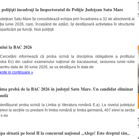
i polițiști încadrați la Inspectoratul de Poliție Județean Satu Mare
Județean Satu Mare își consolidează echipa prin încadrarea a 32 de absolvenți ai
ția iunie 2026, care, începând de astăzi, își desfășoară activitatea în structurile
artizării pe funcții. Noii polițiști
ului la BAC 2026
 Cercetării informează că proba scrisă la disciplina obligatorie a profilului
proba Ec) din cadrul examenului național de bacalaureat, sesiunea iunie–iulie
pentru data de 30 iunie 2026, se va desfășura în data de
teste in continuare »
ima probă de la BAC 2026 în județul Satu Mare. Un candidat eliminat
raudă
desfășurat proba scrisă la Limba și literatura română E.a). La nivelul județului
elevi la secțiile cu predare în limba română și limba germană, 407 elevi la secția
 s-au
pa situată pe locul II la concursul național ,,Alege! Este dreptul tău,,