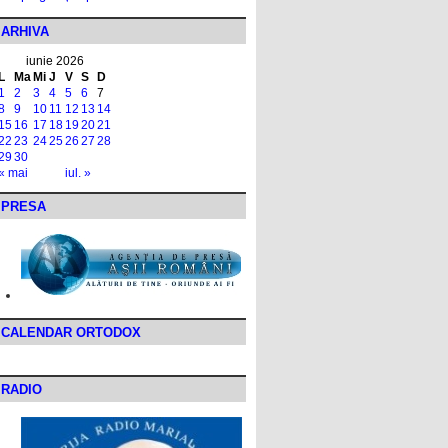
ARHIVA
iunie 2026
L
Ma
Mi
J
V
S
D
1
2
3
4
5
6
7
8
9
10
11
12
13
14
15
16
17
18
19
20
21
22
23
24
25
26
27
28
29
30
« mai
iul. »
PRESA
CALENDAR ORTODOX
RADIO