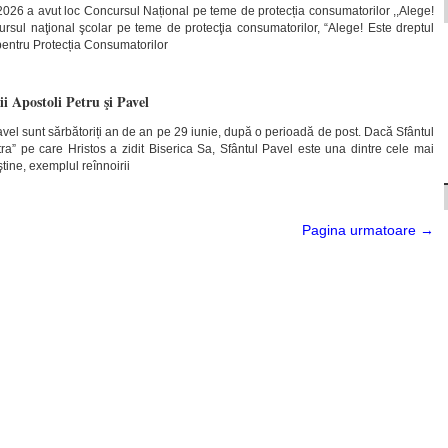
2026 a avut loc Concursul Național pe teme de protecția consumatorilor ,,Alege!
cursul naţional şcolar pe teme de protecţia consumatorilor, “Alege! Este dreptul
 pentru Protecția Consumatorilor
ii Apostoli Petru şi Pavel
 Pavel sunt sărbătoriți an de an pe 29 iunie, după o perioadă de post. Dacă Sfântul
ra” pe care Hristos a zidit Biserica Sa, Sfântul Pavel este una dintre cele mai
ştine, exemplul reînnoirii
Pagina urmatoare →