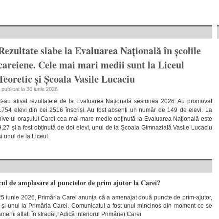
Rezultate slabe la Evaluarea Națională în școlile
careiene. Cele mai mari medii sunt la Liceul
Teoretic și Școala Vasile Lucaciu
• publicat la 30 iunie 2026
S-au afișat rezultatele de la Evaluarea Națională sesiunea 2026. Au promovat
1754 elevi din cei 2516 înscriși. Au fost absenți un număr de 149 de elevi. La
nivelul orașului Carei cea mai mare medie obținută la Evaluarea Națională este
9,27 și a fost obținută de doi elevi, unul de la Școala Gimnazială Vasile Lucaciu
și unul de la Liceul
cul de amplasare al punctelor de prim ajutor la Carei?
25 iunie 2026, Primăria Carei anunța că a amenajat două puncte de prim-ajutor,
ui și unul la Primăria Carei. Comunicatul a fost unul mincinos din moment ce se
enii aflați în stradă,,! Adică interiorul Primăriei Carei