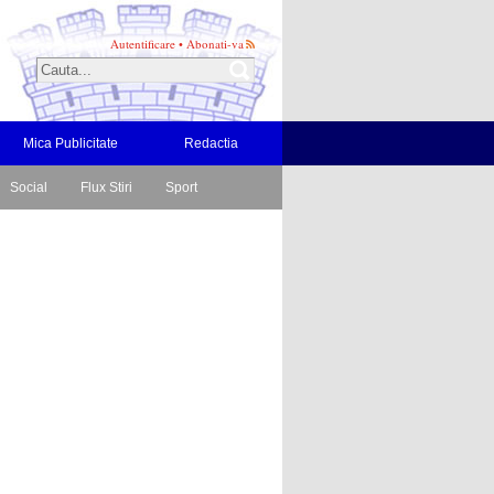
Autentificare
•
Abonati-va
Mica Publicitate
Redactia
Social
Flux Stiri
Sport