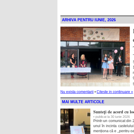
ARHIVA PENTRU IUNIE, 2026
Nu exista comentarii
•
Citeste in continuare »
MAI MULTE ARTICOLE
Sunteți de acord cu lo
• publicat la 30 iunie 2026
Printr-un comunicat din 
unul în incinta castelul
menționa că e ,,pentru oam