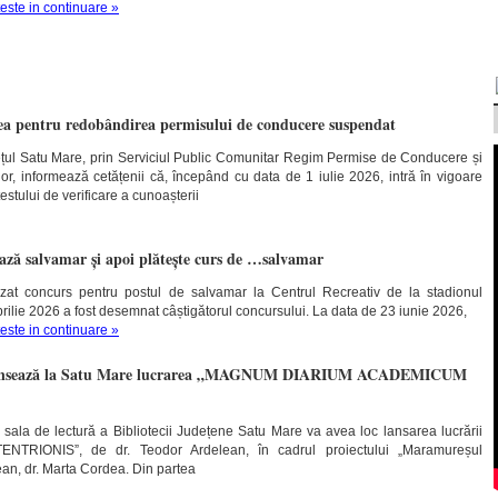
teste in continuare »
rea pentru redobândirea permisului de conducere suspendat
udețul Satu Mare, prin Serviciul Public Comunitar Regim Permise de Conducere și
lor, informează cetățenii că, începând cu data de 1 iulie 2026, intră în vigoare
estului de verificare a cunoașterii
ază salvamar și apoi plătește curs de …salvamar
zat concurs pentru postul de salvamar la Centrul Recreativ de la stadionul
prilie 2026 a fost desemnat câștigătorul concursului.
La data de 23 iunie 2026,
teste in continuare »
i lansează la Satu Mare lucrarea „MAGNUM DIARIUM ACADEMICUM
în sala de lectură a Bibliotecii Județene Satu Mare va avea loc lansarea lucrării
ONIS”, de dr. Teodor Ardelean, în cadrul proiectului „Maramureșul
ean, dr. Marta Cordea. Din partea