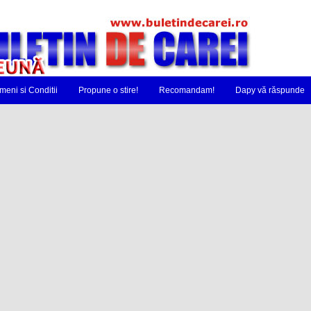
meni si Conditii
Propune o stire!
Recomandam!
Dapy vă răspunde