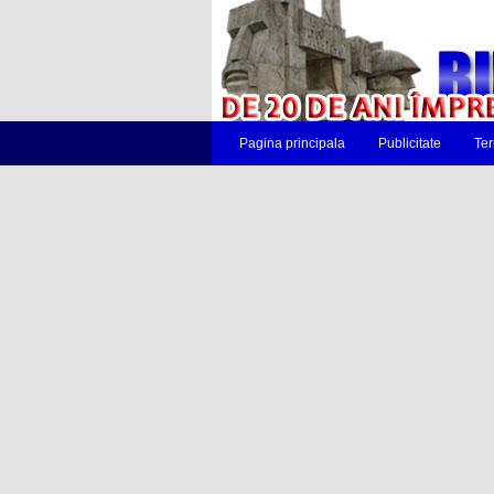
Pagina principala
Publicitate
Ter