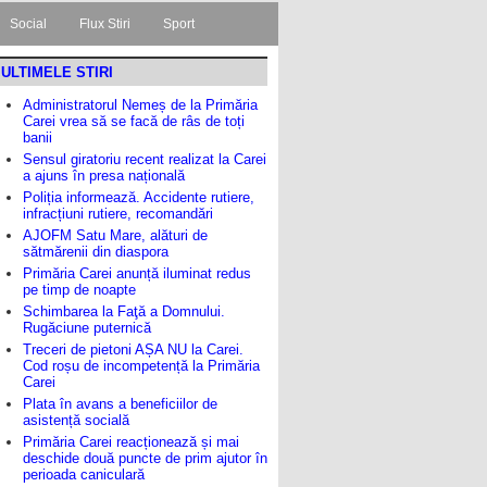
Social
Flux Stiri
Sport
ULTIMELE STIRI
Administratorul Nemeș de la Primăria
Carei vrea să se facă de râs de toți
banii
Sensul giratoriu recent realizat la Carei
a ajuns în presa națională
Poliția informează. Accidente rutiere,
infracțiuni rutiere, recomandări
AJOFM Satu Mare, alături de
sătmărenii din diaspora
Primăria Carei anunță iluminat redus
pe timp de noapte
Schimbarea la Faţă a Domnului.
Rugăciune puternică
Treceri de pietoni AȘA NU la Carei.
Cod roșu de incompetență la Primăria
Carei
Plata în avans a beneficiilor de
asistență socială
Primăria Carei reacționează și mai
deschide două puncte de prim ajutor în
perioada caniculară