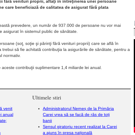
ii fără venituri proprii, aflaţi în întreţinerea unei persoane
ne care beneficiază de calitatea de asigurat fără plata
această prevedere, un număr de 937.000 de persoane nu vor mai
e asigurat în sistemul public de sănătate.
oane (soţ, soţie şi părinţi fără venituri proprii) care se află în
trebui să fie achitată contribuţia la asigurările de sănătate, pentru a
ul normativ.
aceste contribuţii suplimentare 1,4 miliarde lei anual.
Ultimele stiri
ă venit
Administratorul Nemeș de la Primăria
ei anual
Carei vrea să se facă de râs de toți
ate;
banii
Sensul giratoriu recent realizat la Carei
n
a ajuns în presa națională