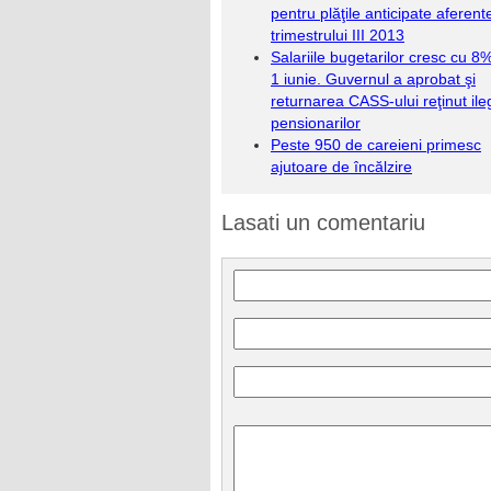
pentru plăţile anticipate aferent
trimestrului III 2013
Salariile bugetarilor cresc cu 8
1 iunie. Guvernul a aprobat şi
returnarea CASS-ului reţinut ile
pensionarilor
Peste 950 de careieni primesc
ajutoare de încălzire
Lasati un comentariu