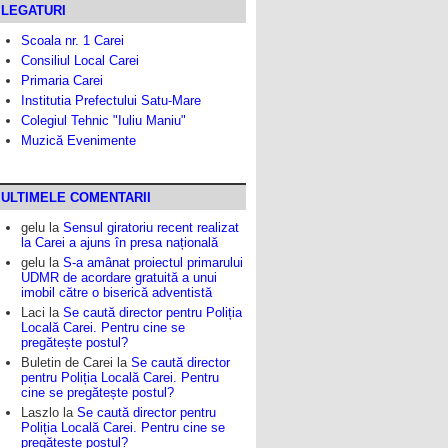
LEGATURI
Scoala nr. 1 Carei
Consiliul Local Carei
Primaria Carei
Institutia Prefectului Satu-Mare
Colegiul Tehnic "Iuliu Maniu"
Muzică Evenimente
ULTIMELE COMENTARII
gelu
la
Sensul giratoriu recent realizat
la Carei a ajuns în presa națională
gelu
la
S-a amânat proiectul primarului
UDMR de acordare gratuită a unui
imobil către o biserică adventistă
Laci
la
Se caută director pentru Poliția
Locală Carei. Pentru cine se
pregătește postul?
Buletin de Carei
la
Se caută director
pentru Poliția Locală Carei. Pentru
cine se pregătește postul?
Laszlo
la
Se caută director pentru
Poliția Locală Carei. Pentru cine se
pregătește postul?