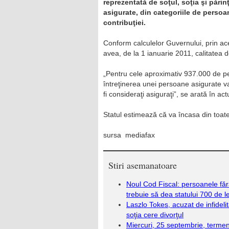
reprezentată de soţul, soţia şi părinţ
asigurate, din categoriile de persoa
contribuţiei.
Conform calculelor Guvernului, prin 
avea, de la 1 ianuarie 2011, calitatea d
„Pentru cele aproximativ 937.000 de pers
întreţinerea unei persoane asigurate va 
fi consideraţi asiguraţi”, se arată în act
Statul estimează că va încasa din toate 
sursa mediafax
Stiri asemanatoare
Noul Cod Fiscal: persoanele făr
trebuie să dea statului 700 de l
Laszlo Tokes, acuzat de infidelit
soţia cere divorţul
Miercuri, 25 septembrie, terme