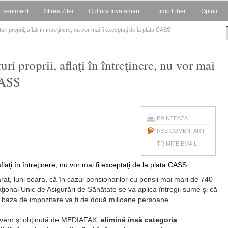
Eveniment
Stirea Zilei
Cultura Invatamant
Timp Liber
Opinii
uri proprii, aflaţi în întreţinere, nu vor mai fi exceptaţi de la plata CASS
uri proprii, aflaţi în întreţinere, nu vor mai
 CASS
PRINTEAZA
RSS COMENTARII
TRIMITE EMAIL
larat, luni seara, că în cazul pensionarilor cu pensii mai mari de 740
aţional Unic de Asigurări de Sănătate se va aplica întregii sume şi că
 în baza de impozitare va fi de două milioane persoane.
uvern şi obţinută de MEDIAFAX,
elimină însă categoria