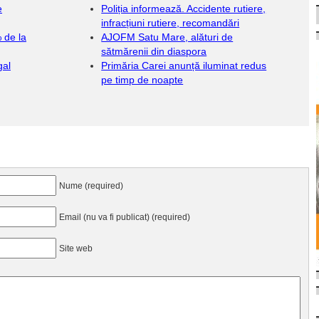
e
Poliția informează. Accidente rutiere,
infracțiuni rutiere, recomandări
% de la
AJOFM Satu Mare, alături de
sătmărenii din diaspora
gal
Primăria Carei anunță iluminat redus
pe timp de noapte
Nume (required)
Email (nu va fi publicat) (required)
Site web