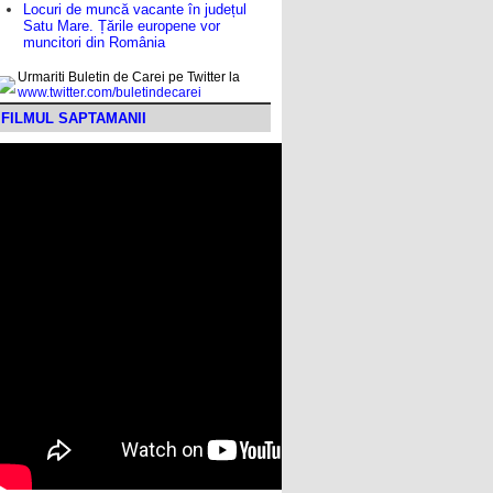
Locuri de muncă vacante în județul
Satu Mare. Țările europene vor
muncitori din România
Urmariti Buletin de Carei pe Twitter la
www.twitter.com/buletindecarei
FILMUL SAPTAMANII