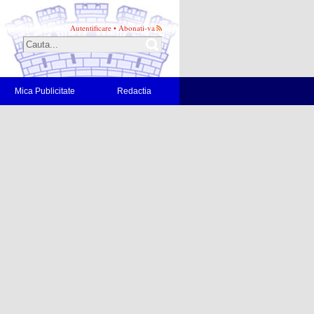
Autentificare
•
Abonati-va
Mica Publicitate
Redactia