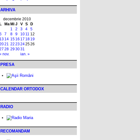
ARHIVA
decembrie 2010
L
Ma
Mi
J
V
S
D
1
2
3
4
5
6
7
8
9
10
11
12
13
14
15
16
17
18
19
20
21
22
23
24
25
26
27
28
29
30
31
« nov.
ian. »
PRESA
CALENDAR ORTODOX
RADIO
RECOMANDAM