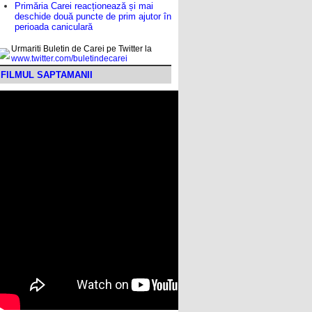
Primăria Carei reacționează și mai
deschide două puncte de prim ajutor în
perioada caniculară
Urmariti Buletin de Carei pe Twitter la
www.twitter.com/buletindecarei
FILMUL SAPTAMANII