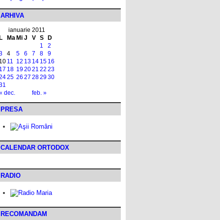
ARHIVA
ianuarie 2011
L
Ma
Mi
J
V
S
D
1
2
3
4
5
6
7
8
9
10
11
12
13
14
15
16
17
18
19
20
21
22
23
24
25
26
27
28
29
30
31
« dec.
feb. »
PRESA
CALENDAR ORTODOX
RADIO
RECOMANDAM