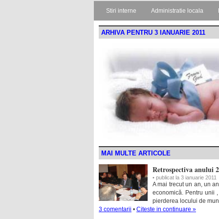
Stiri interne
Administratie locala
ARHIVA PENTRU 3 IANUARIE 2011
MAI MULTE ARTICOLE
Retrospectiva anului 2
• publicat la 3 ianuarie 2011
A mai trecut un an, un a
economică. Pentru unii ,
pierderea locului de munc
3 comentarii
•
Citeste in continuare »