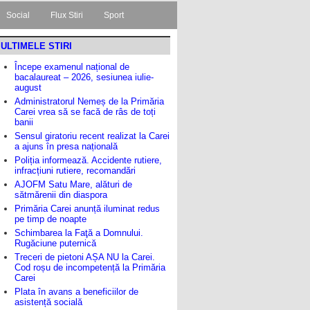
Social
Flux Stiri
Sport
ULTIMELE STIRI
Începe examenul național de
bacalaureat – 2026, sesiunea iulie-
august
Administratorul Nemeș de la Primăria
Carei vrea să se facă de râs de toți
banii
Sensul giratoriu recent realizat la Carei
a ajuns în presa națională
Poliția informează. Accidente rutiere,
infracțiuni rutiere, recomandări
AJOFM Satu Mare, alături de
sătmărenii din diaspora
Primăria Carei anunță iluminat redus
pe timp de noapte
Schimbarea la Faţă a Domnului.
Rugăciune puternică
Treceri de pietoni AȘA NU la Carei.
Cod roșu de incompetență la Primăria
Carei
Plata în avans a beneficiilor de
asistență socială