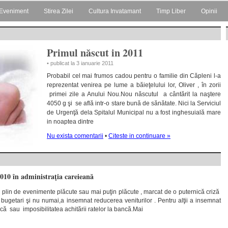
Eveniment
Stirea Zilei
Cultura Invatamant
Timp Liber
Opinii
Primul născut in 2011
• publicat la 3 ianuarie 2011
Probabil cel mai frumos cadou pentru o familie din Căpleni l-a
reprezentat venirea pe lume a băieţelului lor, Oliver , în zorii
primei zile a Anului Nou.Nou născutul a cântărit la naştere
4050 g şi se află intr-o stare bună de sănătate. Nici la Serviciul
de Urgenţă dela Spitalul Municipal nu a fost inghesuială mare
in noaptea dintre
Nu exista comentarii
•
Citeste in continuare »
010 în administraţia careieană
n plin de evenimente plăcute sau mai puţin plăcute , marcat de o puternică criză
 bugetari şi nu numai,a insemnat reducerea veniturilor . Pentru alţii a insemnat
ă sau imposibilitatea achitării ratelor la bancă.Mai