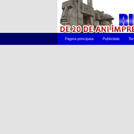
Pagina principala
Publicitate
Ter