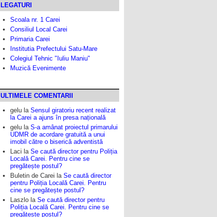
LEGATURI
Scoala nr. 1 Carei
Consiliul Local Carei
Primaria Carei
Institutia Prefectului Satu-Mare
Colegiul Tehnic "Iuliu Maniu"
Muzică Evenimente
ULTIMELE COMENTARII
gelu
la
Sensul giratoriu recent realizat
la Carei a ajuns în presa națională
gelu
la
S-a amânat proiectul primarului
UDMR de acordare gratuită a unui
imobil către o biserică adventistă
Laci
la
Se caută director pentru Poliția
Locală Carei. Pentru cine se
pregătește postul?
Buletin de Carei
la
Se caută director
pentru Poliția Locală Carei. Pentru
cine se pregătește postul?
Laszlo
la
Se caută director pentru
Poliția Locală Carei. Pentru cine se
pregătește postul?