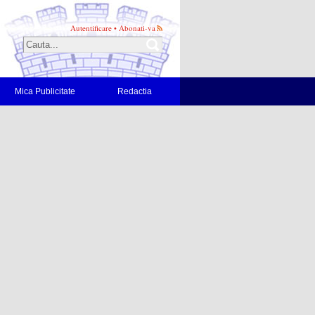
Autentificare
•
Abonati-va
Mica Publicitate
Redactia