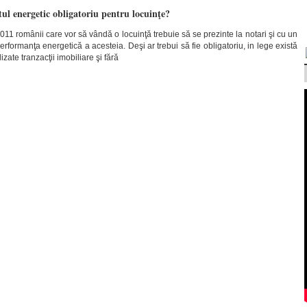
tul energetic obligatoriu pentru locuinţe?
11 românii care vor să vândă o locuinţă trebuie să se prezinte la notari şi cu un
performanţa energetică a acesteia. Deşi ar trebui să fie obligatoriu, in lege există
lizate tranzacţii imobiliare şi fără