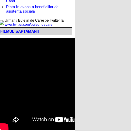
Carei
Plata în avans a beneficiilor de
asistență socială
Urmariti Buletin de Carei pe Twitter la
www.twitter.com/buletindecarei
FILMUL SAPTAMANII