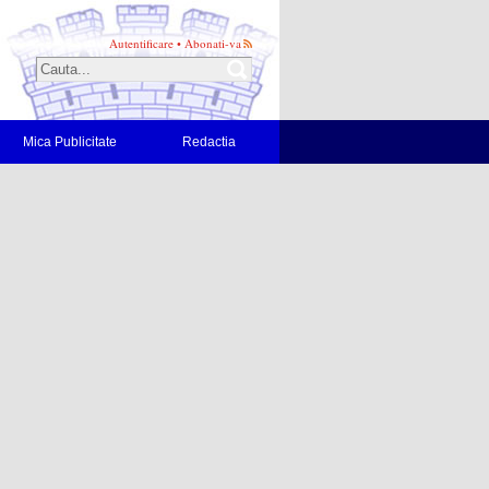
Autentificare
•
Abonati-va
Mica Publicitate
Redactia