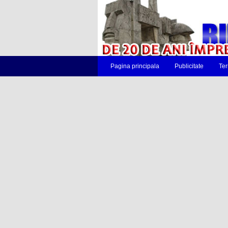
Pagina principala
Publicitate
Ter