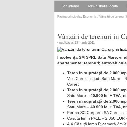
Stiri interne
Administratie locala
Pagina principala
/
Economic
/ Vânzări de terenuri in
Vânzări de terenuri in Ca
• publicat la: 23 martie 2011
Insolvenţa SM SPRL Satu Mare, vinde 
apartamente; terenuri; autovehicule
Teren in suprafaţă de 2.000 mp
Viile Careiului, jud. Satu Mare –
4
Carei ;
Teren in suprafaţă de 2.000 mp
Satu Mare –
40.900 lei + TVA
, n
Teren in suprafaţă de 2.000 mp
Satu Mare –
40.900 lei + TVA
, n
Ferma SC Corparet SA Carei, situat
Casuta lemn P+1E – 2.350 EUR 
4 X Căsuţă lemn P, cameră 3m X