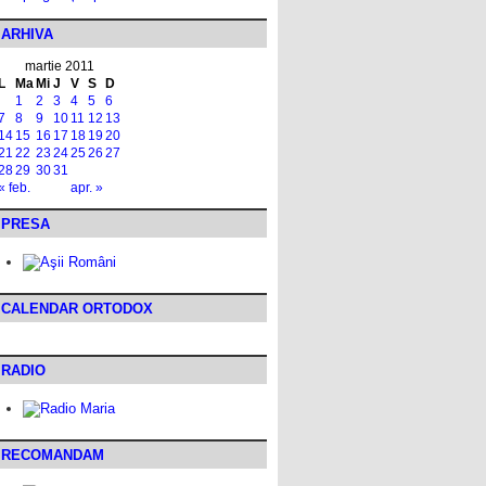
ARHIVA
martie 2011
L
Ma
Mi
J
V
S
D
1
2
3
4
5
6
7
8
9
10
11
12
13
14
15
16
17
18
19
20
21
22
23
24
25
26
27
28
29
30
31
« feb.
apr. »
PRESA
CALENDAR ORTODOX
RADIO
RECOMANDAM