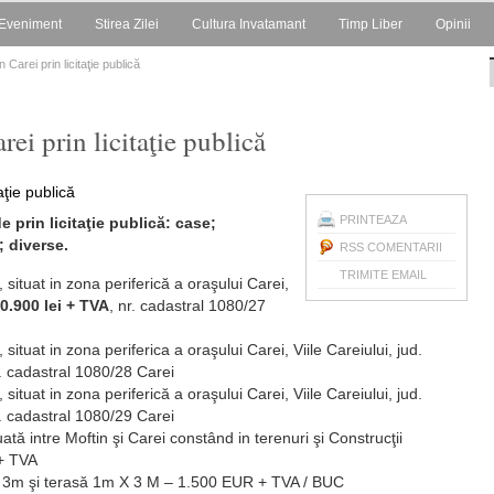
Eveniment
Stirea Zilei
Cultura Invatamant
Timp Liber
Opinii
 Carei prin licitaţie publică
rei prin licitaţie publică
PRINTEAZA
prin licitaţie publică: case;
; diverse.
RSS COMENTARII
TRIMITE EMAIL
, situat in zona periferică a oraşului Carei,
0.900 lei + TVA
, nr. cadastral 1080/27
, situat in zona periferica a oraşului Carei, Viile Careiului, jud.
r. cadastral 1080/28 Carei
, situat in zona periferică a oraşului Carei, Viile Careiului, jud.
r. cadastral 1080/29 Carei
ă intre Moftin şi Carei constând in terenuri şi Construcţii
+ TVA
 3m şi terasă 1m X 3 M – 1.500 EUR + TVA / BUC