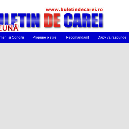
meni si Conditii
Propune o stire!
Recomandam!
Dapy vă răspunde