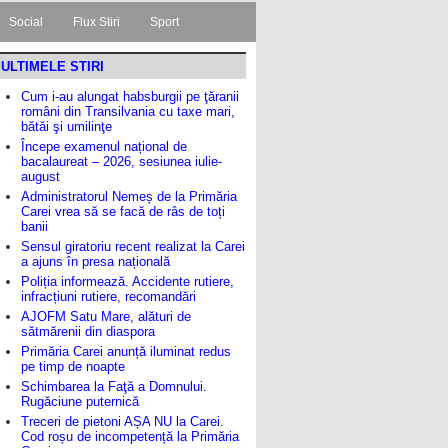
Social
Flux Stiri
Sport
ULTIMELE STIRI
Cum i-au alungat habsburgii pe ţăranii
români din Transilvania cu taxe mari,
bătăi şi umilinţe
Începe examenul național de
bacalaureat – 2026, sesiunea iulie-
august
Administratorul Nemeș de la Primăria
Carei vrea să se facă de râs de toți
banii
Sensul giratoriu recent realizat la Carei
a ajuns în presa națională
Poliția informează. Accidente rutiere,
infracțiuni rutiere, recomandări
AJOFM Satu Mare, alături de
sătmărenii din diaspora
Primăria Carei anunță iluminat redus
pe timp de noapte
Schimbarea la Faţă a Domnului.
Rugăciune puternică
Treceri de pietoni AȘA NU la Carei.
Cod roșu de incompetență la Primăria