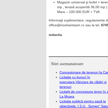
Magazin universal şi bufet + ter
mp , terasă acoperită 36,00 mp ) s
Mare – 100.000 EUR + TVA
Informaţii suplimentare, regulamente de p
office@insolventasm.ro sau la tel.
074
redactia
Stiri asemanatoare
Concesionare de terenuri la Ca
Licitaţie cu bunuri în
executare.Vânzare de clădiri şi
terenuri
Licitații de concesiune teren în
La Moara
Licitaţie publică pentru pază la
obiectivele: I.S.U. „Someş” Sat