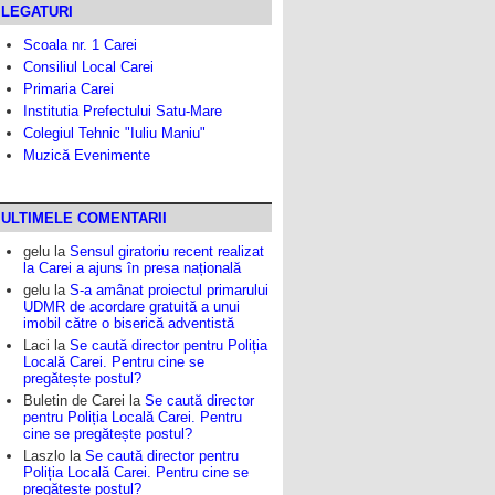
LEGATURI
Scoala nr. 1 Carei
Consiliul Local Carei
Primaria Carei
Institutia Prefectului Satu-Mare
Colegiul Tehnic "Iuliu Maniu"
Muzică Evenimente
ULTIMELE COMENTARII
gelu
la
Sensul giratoriu recent realizat
la Carei a ajuns în presa națională
gelu
la
S-a amânat proiectul primarului
UDMR de acordare gratuită a unui
imobil către o biserică adventistă
Laci
la
Se caută director pentru Poliția
Locală Carei. Pentru cine se
pregătește postul?
Buletin de Carei
la
Se caută director
pentru Poliția Locală Carei. Pentru
cine se pregătește postul?
Laszlo
la
Se caută director pentru
Poliția Locală Carei. Pentru cine se
pregătește postul?