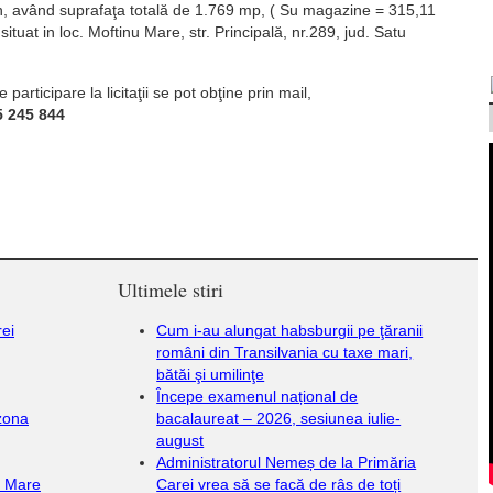
en, având suprafaţa totală de 1.769 mp, ( Su magazine = 315,11
ituat in loc. Moftinu Mare, str. Principală, nr.289, jud. Satu
articipare la licitaţii se pot obţine prin mail,
5 245 844
Ultimele stiri
rei
Cum i-au alungat habsburgii pe ţăranii
români din Transilvania cu taxe mari,
bătăi şi umilinţe
Începe examenul național de
 zona
bacalaureat – 2026, sesiunea iulie-
august
Administratorul Nemeș de la Primăria
u Mare
Carei vrea să se facă de râs de toți