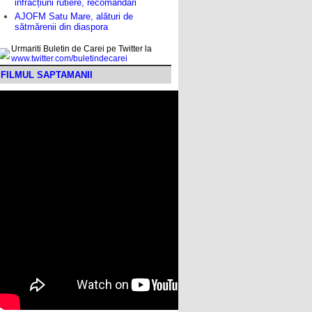
infracțiuni rutiere, recomandări
AJOFM Satu Mare, alături de
sătmărenii din diaspora
Urmariti Buletin de Carei pe Twitter la
www.twitter.com/buletindecarei
FILMUL SAPTAMANII