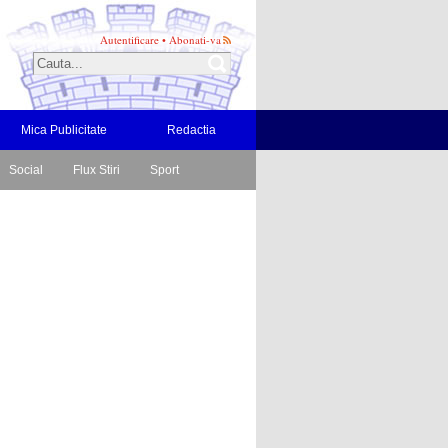
Autentificare
•
Abonati-va
Mica Publicitate
Redactia
Social
Flux Stiri
Sport