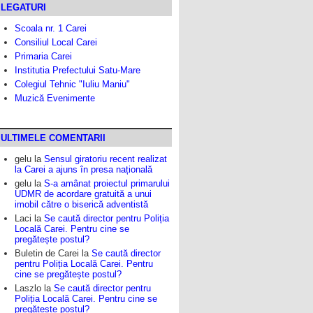
LEGATURI
Scoala nr. 1 Carei
Consiliul Local Carei
Primaria Carei
Institutia Prefectului Satu-Mare
Colegiul Tehnic "Iuliu Maniu"
Muzică Evenimente
ULTIMELE COMENTARII
gelu
la
Sensul giratoriu recent realizat
la Carei a ajuns în presa națională
gelu
la
S-a amânat proiectul primarului
UDMR de acordare gratuită a unui
imobil către o biserică adventistă
Laci
la
Se caută director pentru Poliția
Locală Carei. Pentru cine se
pregătește postul?
Buletin de Carei
la
Se caută director
pentru Poliția Locală Carei. Pentru
cine se pregătește postul?
Laszlo
la
Se caută director pentru
Poliția Locală Carei. Pentru cine se
pregătește postul?