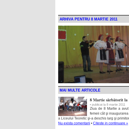
ARHIVA PENTRU 8 MARTIE 2011
MAI MULTE ARTICOLE
8 Martie sărbătorit la 
• publicat la 8 martie 2011
Ziua de 8 Martie a avut 
femeii cât şi inaugurarea 
a Liceului Teoretic şi-a deschis larg şi primitor
Nu exista comentarii
•
Citeste in continuare »