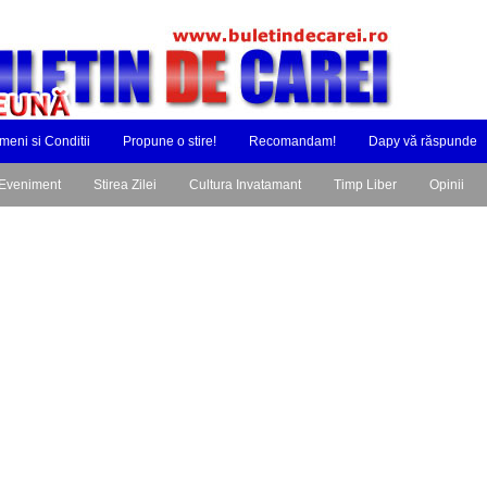
meni si Conditii
Propune o stire!
Recomandam!
Dapy vă răspunde
Eveniment
Stirea Zilei
Cultura Invatamant
Timp Liber
Opinii