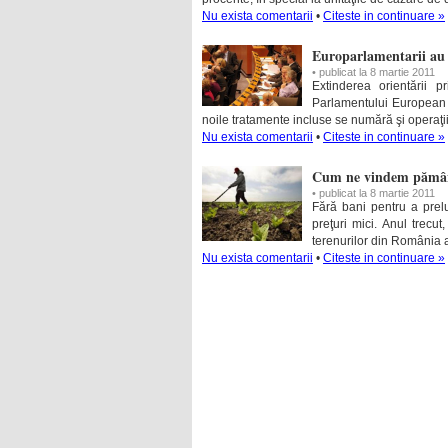
Nu exista comentarii
•
Citeste in continuare »
Europarlamentarii au d
• publicat la 8 martie 2011
Extinderea orientării 
Parlamentului European să
noile tratamente incluse se numără şi operaţii
Nu exista comentarii
•
Citeste in continuare »
Cum ne vindem pământ
• publicat la 8 martie 2011
Fără bani pentru a prelu
preţuri mici. Anul trecut
terenurilor din România a
Nu exista comentarii
•
Citeste in continuare »