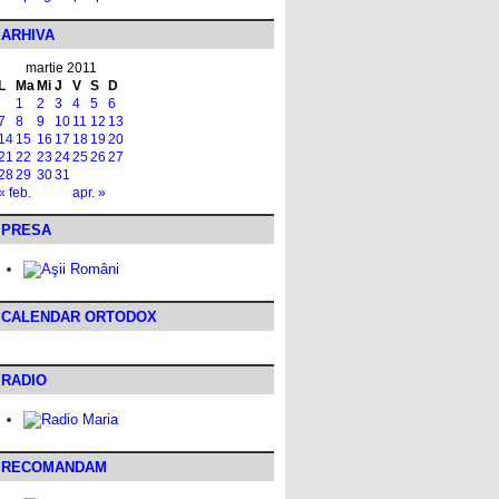
ARHIVA
martie 2011
L
Ma
Mi
J
V
S
D
1
2
3
4
5
6
7
8
9
10
11
12
13
14
15
16
17
18
19
20
21
22
23
24
25
26
27
28
29
30
31
« feb.
apr. »
PRESA
CALENDAR ORTODOX
RADIO
RECOMANDAM