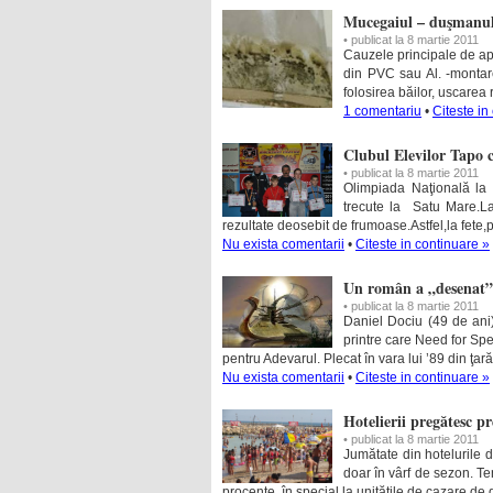
Mucegaiul – duşmanul 
• publicat la 8 martie 2011
Cauzele principale de apa
din PVC sau Al. -montarea
folosirea băilor, uscarea r
1 comentariu
•
Citeste in
Clubul Elevilor Tapo 
• publicat la 8 martie 2011
Olimpiada Naţională la 
trecute la Satu Mare.La 
rezultate deosebit de frumoase.Astfel,la fete
Nu exista comentarii
•
Citeste in continuare »
Un român a „desenat” 
• publicat la 8 martie 2011
Daniel Dociu (49 de ani),
printre care Need for Spe
pentru Adevarul. Plecat în vara lui ’89 din ţar
Nu exista comentarii
•
Citeste in continuare »
Hotelierii pregătesc p
• publicat la 8 martie 2011
Jumătate din hotelurile 
doar în vârf de sezon. Ten
procente, în special la unităţile de cazare de d