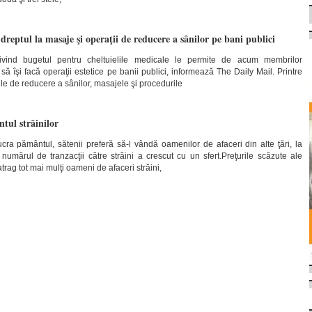
reptul la masaje şi operaţii de reducere a sânilor pe bani publici
privind bugetul pentru cheltuielile medicale le permite de acum membrilor
 îşi facă operaţii estetice pe banii publici, informează The Daily Mail. Printre
le de reducere a sânilor, masajele şi procedurile
ul străinilor
cra pământul, sătenii preferă să-l vândă oamenilor de afaceri din alte ţări, la
, numărul de tranzacţii către străini a crescut cu un sfert.Preţurile scăzute ale
trag tot mai mulţi oameni de afaceri străini,