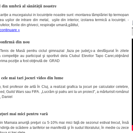
din umbră al sănătăţii noastre
riție a mucegaiului in locuințele noastre sunt -montarea tâmplăriei tip termopan
 uşilor de intrare din metal, uşile din interior, izolarea termică a locuinţei. -
ufelor, florile din ghiveci, respiraţie umană,gătitul,
 continuare »
confirmă din nou
Tenis de Masă pentru ciclul gimnazial ,faza pe judeţ,s-a desfăşurat în zilele
competiţie au participat şi sportivii dela Clubul Elevilor Tapo Carei,obţinând
,prima poziţie a fost obţinută de GRAD
cele mai tari jocuri video din lume
 fost profesor de artă în Cluj, a realizat grafica la jocuri pe calculator celebre,
ed, Guild Wars sau FIFA. „Lucrăm şi patru ani la un proiect”, a mărturisit românul
ă, Daniel
reţuri mai mici pentru vară
din Mamaia anunţă preţuri cu 5-10% mai mici faţă de sezonul estival trecut, însă
dinţa de scădere a tarifelor se manifestă şi în sudul litoralului, în medie cu zece
oua şi trei stele,