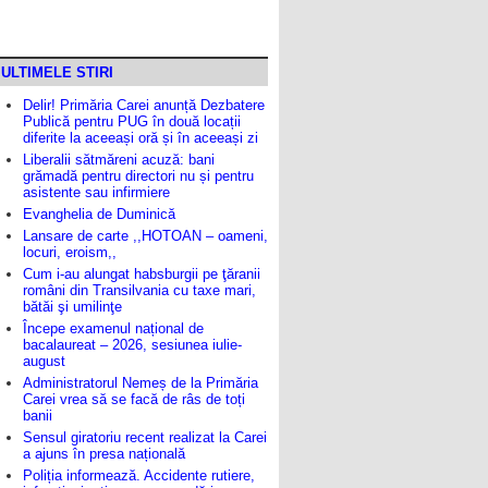
ULTIMELE STIRI
Delir! Primăria Carei anunță Dezbatere
Publică pentru PUG în două locații
diferite la aceeași oră și în aceeași zi
Liberalii sătmăreni acuză: bani
grămadă pentru directori nu și pentru
asistente sau infirmiere
Evanghelia de Duminică
Lansare de carte ,,HOTOAN – oameni,
locuri, eroism,,
Cum i-au alungat habsburgii pe ţăranii
români din Transilvania cu taxe mari,
bătăi şi umilinţe
Începe examenul național de
bacalaureat – 2026, sesiunea iulie-
august
Administratorul Nemeș de la Primăria
Carei vrea să se facă de râs de toți
banii
Sensul giratoriu recent realizat la Carei
a ajuns în presa națională
Poliția informează. Accidente rutiere,