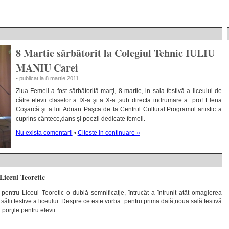
8 Martie sărbătorit la Colegiul Tehnic IULIU
MANIU Carei
• publicat la 8 martie 2011
Ziua Femeii a fost sărbătorită marţi, 8 martie, in sala festivă a liceului de
către elevii claselor a IX-a şi a X-a ,sub directa indrumare a prof Elena
Coşarcă şi a lui Adrian Paşca de la Centrul Cultural.Programul artistic a
cuprins cântece,dans şi poezii dedicate femeii.
Nu exista comentarii
•
Citeste in continuare »
Liceul Teoretic
pentru Liceul Teoretic o dublă semnificaţie, întrucât a întrunit atât omagierea
sălii festive a liceului. Despre ce este vorba: pentru prima dată,noua sală festivă
 porţile pentru elevii