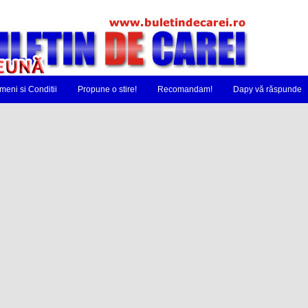
meni si Conditii
Propune o stire!
Recomandam!
Dapy vă răspunde