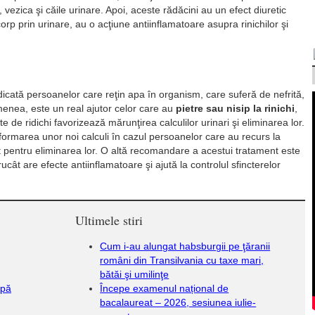
ii, vezica şi căile urinare. Apoi, aceste rădăcini au un efect diuretic
orp prin urinare, au o acţiune antiinflamatoare asupra rinichilor şi
icată persoanelor care reţin apa în organism, care suferă de nefrită,
emenea, este un real ajutor celor care au
pietre sau nisip la rinichi
,
te de ridichi favorizează mărunţirea calculilor urinari şi eliminarea lor.
formarea unor noi calculi în cazul persoanelor care au recurs la
t pentru eliminarea lor. O altă recomandare a acestui tratament este
trucât are efecte antiinflamatoare şi ajută la controlul sfincterelor
Ultimele stiri
Cum i-au alungat habsburgii pe ţăranii
români din Transilvania cu taxe mari,
bătăi şi umilinţe
apă
Începe examenul național de
bacalaureat – 2026, sesiunea iulie-