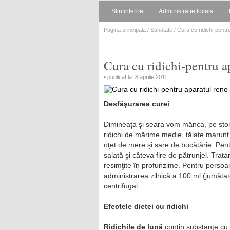
Stiri interne
Administratie locala
Pagina principala
/
Sanatate
/ Cura cu ridichi-pentr
Cura cu ridichi-pentru a
• publicat la: 8 aprilie 2011
Desfăşurarea curei
Dimineaţa şi seara vom mânca, pe st
ridichi de mărime medie, tăiate marunt
oţet de mere şi sare de bucătărie. Pe
salată şi câteva fire de pătrunjel. Trat
resimţite în profunzime. Pentru perso
administrarea zilnică a 100 ml (jumătate
centrifugal.
Efectele dietei cu ridichi
Ridichile de lună
conţin substanţe cu u