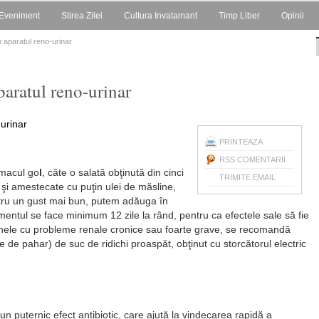
Eveniment
Stirea Zilei
Cultura Invatamant
Timp Liber
Opinii
u aparatul reno-urinar
paratul reno-urinar
PRINTEAZA
RSS COMENTARII
omacul go
l
, câte o salată obţinută din cinci
TRIMITE EMAIL
 şi amestecate cu puţin ulei de măsline,
ntru un gust mai bun, putem adăuga în
amentul se face minimum 12 zile la rând, pentru ca efectele sale să fie
anele cu probleme renale cronice sau foarte grave, se recomandă
 de pahar) de suc de ridichi proaspăt, obţinut cu storcătorul electric
n puternic efect antibiotic, care ajută la vindecarea rapidă a