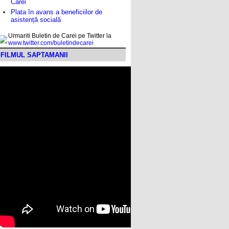
Carei
Plata în avans a beneficiilor de
asistență socială
Urmariti Buletin de Carei pe Twitter la
www.twitter.com/buletindecarei
FILMUL SAPTAMANII