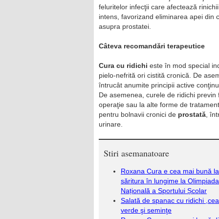
feluritelor infecţii care afectează rinich
intens, favorizand eliminarea apei din c
asupra prostatei.
Câteva recomandări terapeutice
Cura cu ridichi
este în mod special ind
pielo-nefrită ori cistită cronică. De as
întrucât anumite principii active conţinu
De asemenea, curele de ridichi previn 
operaţie sau la alte forme de tratamen
pentru bolnavii cronici de
prostată
, în
urinare.
Stiri asemanatoare
Roxana Cura e cea mai bună la
săritura în lungime la Olimpiada
Națională a Sportului Școlar
Salată de spanac cu ridichi ,ce
verde şi seminţe