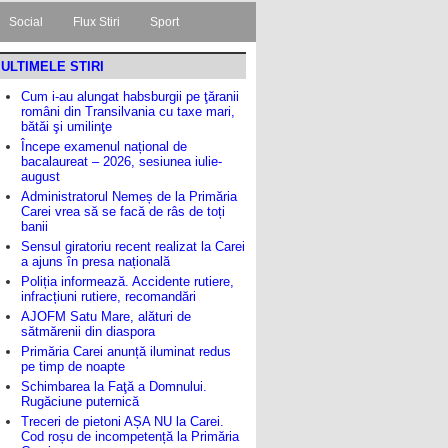
Social
Flux Stiri
Sport
ULTIMELE STIRI
Cum i-au alungat habsburgii pe ţăranii
români din Transilvania cu taxe mari,
bătăi şi umilinţe
Începe examenul național de
bacalaureat – 2026, sesiunea iulie-
august
Administratorul Nemeș de la Primăria
Carei vrea să se facă de râs de toți
banii
Sensul giratoriu recent realizat la Carei
a ajuns în presa națională
Poliția informează. Accidente rutiere,
infracțiuni rutiere, recomandări
AJOFM Satu Mare, alături de
sătmărenii din diaspora
Primăria Carei anunță iluminat redus
pe timp de noapte
Schimbarea la Faţă a Domnului.
Rugăciune puternică
Treceri de pietoni AȘA NU la Carei.
Cod roșu de incompetență la Primăria