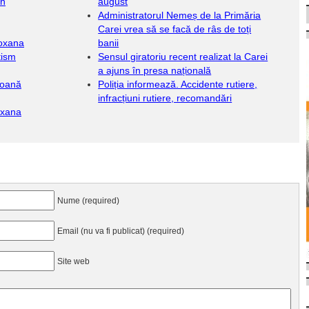
in
august
Administratorul Nemeș de la Primăria
Carei vrea să se facă de râs de toți
Roxana
banii
tism
Sensul giratoriu recent realizat la Carei
a ajuns în presa națională
ioană
Poliția informează. Accidente rutiere,
infracțiuni rutiere, recomandări
oxana
Nume (required)
Email (nu va fi publicat) (required)
Site web