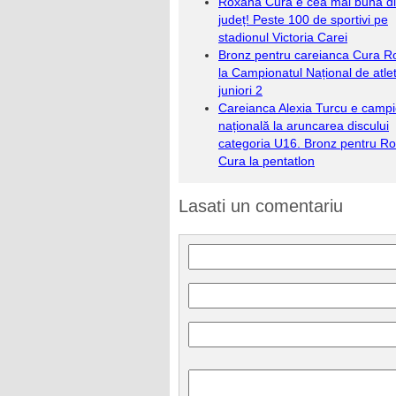
Roxana Cura e cea mai bună d
județ! Peste 100 de sportivi pe
stadionul Victoria Carei
Bronz pentru careianca Cura 
la Campionatul Național de atle
juniori 2
Careianca Alexia Turcu e camp
națională la aruncarea discului
categoria U16. Bronz pentru R
Cura la pentatlon
Lasati un comentariu