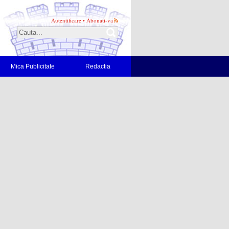
Autentificare
•
Abonati-va
Mica Publicitate
Redactia