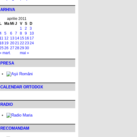
ARHIVA
aprilie 2011
L
Ma
Mi
J
V
S
D
1
2
3
4
5
6
7
8
9
10
11
12
13
14
15
16
17
18
19
20
21
22
23
24
25
26
27
28
29
30
« mart.
mai »
PRESA
CALENDAR ORTODOX
RADIO
RECOMANDAM