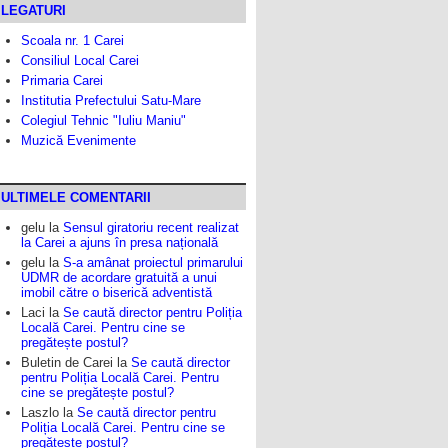
LEGATURI
Scoala nr. 1 Carei
Consiliul Local Carei
Primaria Carei
Institutia Prefectului Satu-Mare
Colegiul Tehnic "Iuliu Maniu"
Muzică Evenimente
ULTIMELE COMENTARII
gelu
la
Sensul giratoriu recent realizat
la Carei a ajuns în presa națională
gelu
la
S-a amânat proiectul primarului
UDMR de acordare gratuită a unui
imobil către o biserică adventistă
Laci
la
Se caută director pentru Poliția
Locală Carei. Pentru cine se
pregătește postul?
Buletin de Carei
la
Se caută director
pentru Poliția Locală Carei. Pentru
cine se pregătește postul?
Laszlo
la
Se caută director pentru
Poliția Locală Carei. Pentru cine se
pregătește postul?