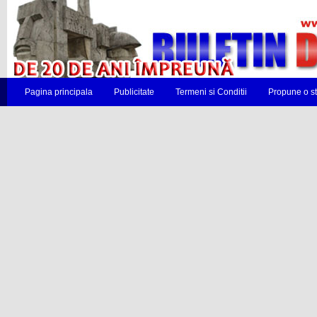
Pagina principala
Publicitate
Termeni si Conditii
Propune o st