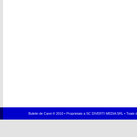
Buletin de Carei ® 2010 • Proprietate a SC DIVERTI MEDIA SRL • Toate dr