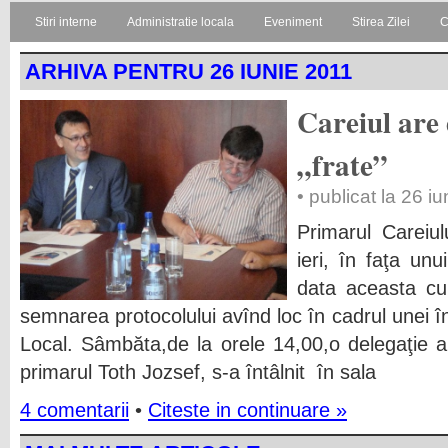
Stiri interne
Administratie locala
Eveniment
Stirea Zilei
C
ARHIVA PENTRU 26 IUNIE 2011
Careiul are 
„frate”
• publicat la 26 i
Primarul Careiul
ieri, în faţa un
data aceasta cu
semnarea protocolului avînd loc în cadrul unei înt
Local. Sâmbăta,de la orele 14,00,o delegaţie 
primarul Toth Jozsef, s-a întâlnit în sala
4 comentarii
•
Citeste in continuare »