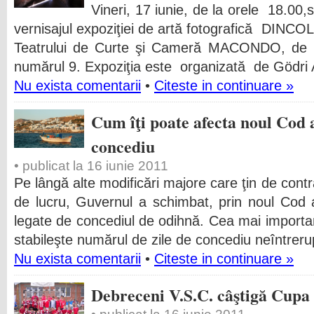
Vineri, 17 iunie, de la orele 18.00,sun
vernisajul expoziţiei de artă fotografică DINCO
Teatrului de Curte şi Cameră MACONDO, de p
numărul 9. Expoziţia este organizată de Gödri A
Nu exista comentarii
•
Citeste in continuare »
Cum îţi poate afecta noul Cod 
concediu
• publicat la 16 iunie 2011
Pe lângă alte modificări majore care ţin de cont
de lucru, Guvernul a schimbat, prin noul Cod 
legate de concediul de odihnă. Cea mai importa
stabileşte numărul de zile de concediu neîntreru
Nu exista comentarii
•
Citeste in continuare »
Debreceni V.S.C. câştigă Cupa