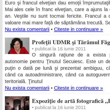
Euro şi francul elveţian dau emoţii împrumutaţil
Mai ales cele în franc elveţian, care a ajuns la
an. Veştile nu sunt tocmai fericite. Francul a 
valoare mai mare faţă de săptămâna trecută. S
Nu exista comentarii
•
Citeste in continuare »
Profeţii UDMR şi Tărâmul Făg
• publicat la 16 iunie 2011
O singură raţiune de a exista
autonomie pentru Ţinutul Secuiesc. Este un de
puţin o dată pe lună şi prezentat ambiguu, c
când ca autoadministrare, când ca autoguvern
teritorială. Ţinutul
Nu exista comentarii
•
Citeste in continuare »
Expoziţie de artă fotografică 
• publicat la 16 iunie 2011