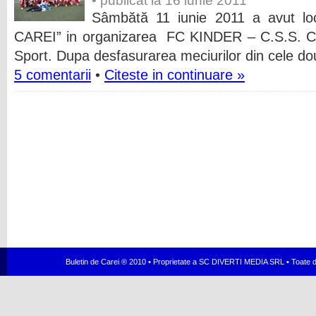
• publicat la 16 iunie 2011
Sâmbătă 11 iunie 2011 a avut l
CAREI” in organizarea FC KINDER – C.S.S. CA
Sport.
Dupa desfasurarea meciurilor din cele do
5 comentarii
•
Citeste in continuare »
Buletin de Carei ® 2010 • Proprietate a SC DIVERTI MEDIA SRL • Toate dr