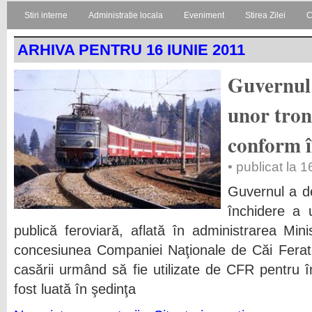
Stiri interne
Administratie locala
Eveniment
Stirea Zilei
C
ARHIVA PENTRU 16 IUNIE 2011
Guvernul 
unor tron
conform î
• publicat la 
Guvernul a d
închidere a u
publică feroviară, aflată în administrarea Minis
concesiunea Companiei Naţionale de Căi Ferat
casării urmând să fie utilizate de CFR pentru în
fost luată în şedinţa