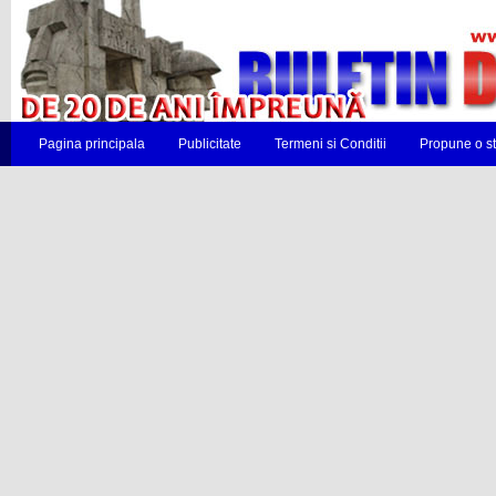
Pagina principala
Publicitate
Termeni si Conditii
Propune o st