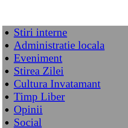
Stiri interne
Administratie locala
Eveniment
Stirea Zilei
Cultura Invatamant
Timp Liber
Opinii
Social