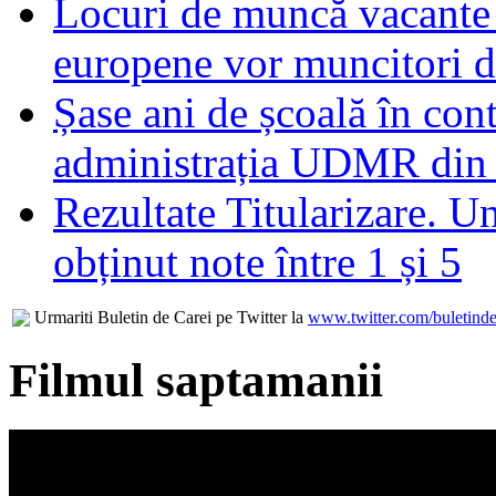
Locuri de muncă vacante 
europene vor muncitori 
Șase ani de școală în con
administrația UDMR din
Rezultate Titularizare. U
obținut note între 1 și 5
Urmariti Buletin de Carei pe Twitter la
www.twitter.com/buletinde
Filmul saptamanii